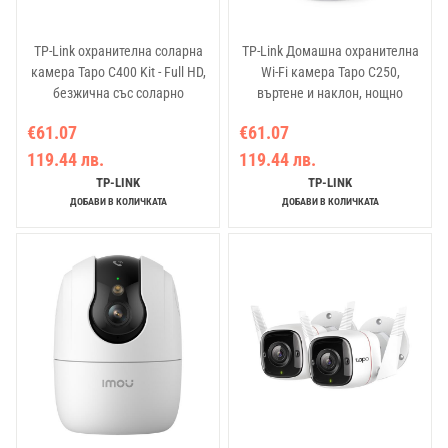
TP-Link охранителна соларна
TP-Link Домашна охранителна
камера Tapo C400 Kit - Full HD,
Wi-Fi камера Tapo C250,
безжична със соларно
въртене и наклон, нощно
захранване
виждане за дома
€61.07
€61.07
119.44 лв.
119.44 лв.
TP-LINK
TP-LINK
ДОБАВИ В КОЛИЧКАТА
ДОБАВИ В КОЛИЧКАТА