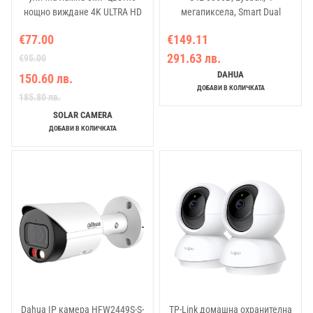
нощно виждане 4K ULTRA HD
мегапиксела, Smart Dual
SIM 4G
Illumination, обектив 3.6 мм
€77.00
€149.11
291.63 лв.
€95.00
DAHUA
150.60 лв.
ДОБАВИ В КОЛИЧКАТА
185.80 лв.
SOLAR CAMERA
ДОБАВИ В КОЛИЧКАТА
Dahua IP камера HFW2449S-S-
TP-Link домашна охранителна