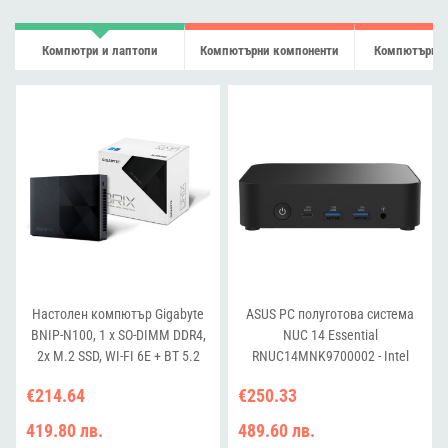
Компютри и лаптопи
Компютърни компоненти
Компютърна 
Настолен компютър Gigabyte
ASUS РС полуготова система
BNIP-N100, 1 x SO-DIMM DDR4,
NUC 14 Essential
2x M.2 SSD, WI-FI 6E + BT 5.2
RNUC14MNK9700002 - Intel
N97, 2,5Gb LAN, Wi-Fi 6E
€214.64
€250.33
419.80 лв.
489.60 лв.