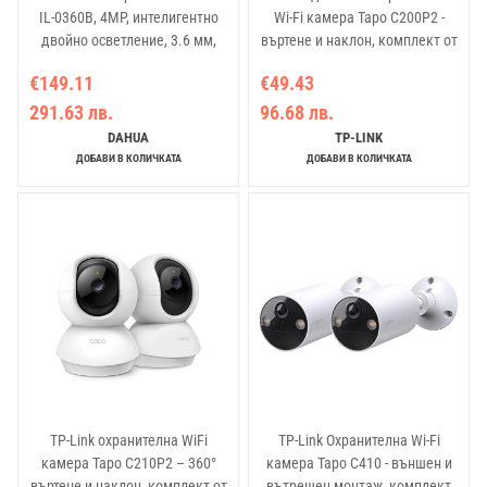
IL-0360B, 4MP, интелигентно
Wi-Fi камера Tapo C200P2 -
двойно осветление, 3.6 мм,
въртене и наклон, комплект от
слот за карта
2 броя
€149.11
€49.43
291.63 лв.
96.68 лв.
DAHUA
TP-LINK
ДОБАВИ В КОЛИЧКАТА
ДОБАВИ В КОЛИЧКАТА
TP-Link охранителна WiFi
TP-Link Охранителна Wi-Fi
камера Tapo C210P2 – 360°
камера Tapo C410 - външен и
въртене и наклон, комплект от
вътрешен монтаж, комплект