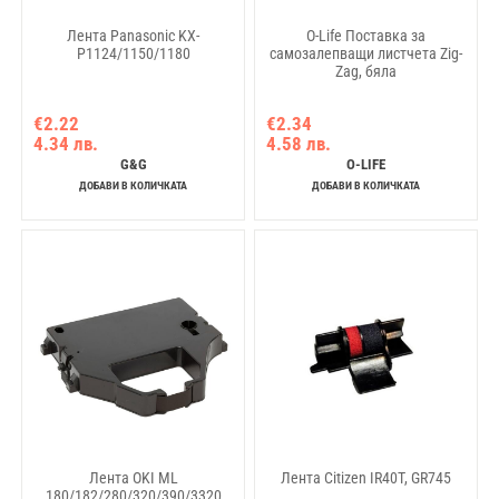
Лента Panasonic KX-
O-Life Поставка за
P1124/1150/1180
самозалепващи листчета Zig-
Zag, бяла
€2.22
€2.34
4.34 лв.
4.58 лв.
G&G
O-LIFE
ДОБАВИ В КОЛИЧКАТА
ДОБАВИ В КОЛИЧКАТА
Лента OKI ML
Лента Citizen IR40T, GR745
180/182/280/320/390/3320