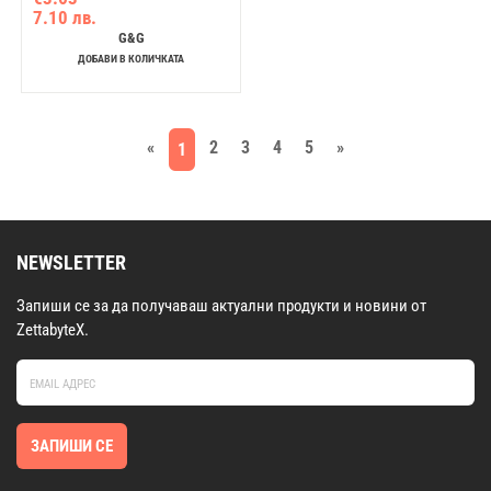
7.10 лв.
G&G
ДОБАВИ В КОЛИЧКАТА
«
2
3
4
5
»
1
NEWSLETTER
Запиши се за да получаваш актуални продукти и новини от
ZettabyteX.
ЗАПИШИ СЕ