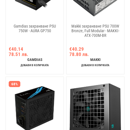
Gamdias захранване PSU
Makki захранване PSU 700W
750W - AURA GP750
Bronze, Full Modular - MAKKI-
ATX-700M-BR
€40.14
€40.29
78.51 лв.
78.80 лв.
GAMDIAS
MAKKI
ДОБАВИ В КОЛИЧКАТА
ДОБАВИ В КОЛИЧКАТА
68%