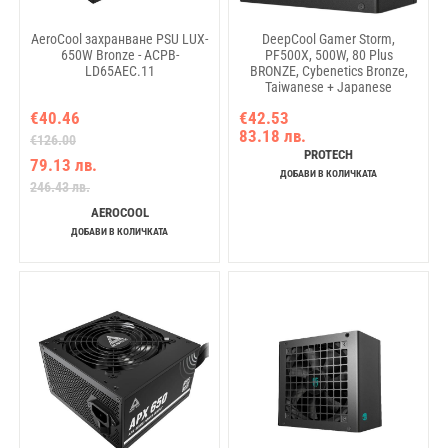
AeroCool захранване PSU LUX-
DeepCool Gamer Storm,
650W Bronze - ACPB-
PF500X, 500W, 80 Plus
LD65AEC.11
BRONZE, Cybenetics Bronze,
Taiwanese + Japanese
Capacitors, Black Sleeved
€40.46
€42.53
Cables, Hydro Bearing 120mm
83.18 лв.
Fan,
€126.00
OPP/OVP/OCP/SCP/OTP/UVP/SIP/NL
PROTECH
79.13 лв.
R-PF500X-HD0B-JGEU, 3Y
ДОБАВИ В КОЛИЧКАТА
246.43 лв.
AEROCOOL
ДОБАВИ В КОЛИЧКАТА