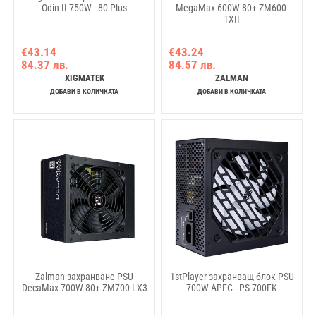
Odin II 750W - 80 Plus
MegaMax 600W 80+ ZM600-
TXII
€43.14
€43.24
84.37 лв.
84.57 лв.
XIGMATEK
ZALMAN
ДОБАВИ В КОЛИЧКАТА
ДОБАВИ В КОЛИЧКАТА
Zalman захранване PSU
1stPlayer захранващ блок PSU
DecaMax 700W 80+ ZM700-LX3
700W APFC - PS-700FK