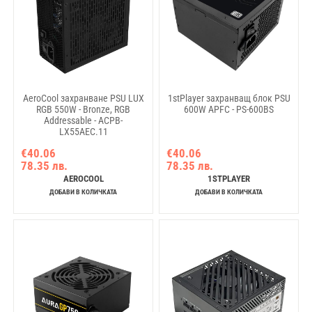
AeroCool захранване PSU LUX
1stPlayer захранващ блок PSU
RGB 550W - Bronze, RGB
600W APFC - PS-600BS
Addressable - ACPB-
LX55AEC.11
€40.06
€40.06
78.35 лв.
78.35 лв.
AEROCOOL
1STPLAYER
ДОБАВИ В КОЛИЧКАТА
ДОБАВИ В КОЛИЧКАТА