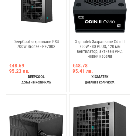
DeepCool захранване PSU
Xigmatek Захранване Odin II
700W Bronze - PF700X
750W - 80 PLUS, 120 мм
вентилатор, активен PFC,
черни кабели
€48.69
€48.78
95.23 лв.
95.41 лв.
DEEPCOOL
XIGMATEK
ДОБАВИ В КОЛИЧКАТА
ДОБАВИ В КОЛИЧКАТА