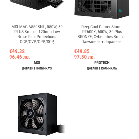
MSI MAG A550BNL, 550W, 80
DeepCool Gamer Storm,
PLUS Bronze, 120mm Low
PF600X, 600W, 80 Plus
Noise Fan, Protections:
BRONZE, Cybenetics Bronze,
OCP/OVP/OPP/SCP,
Taiwanese + Japanese
Dimensions:
Capacitors, Black Sleeved
€49.32
€49.85
150mmx140mmx86mm, 5Y
Cables, Hydro Bearing 120mm
96.46 лв.
97.50 лв.
Warranty
Fan,
OPP/OVP/OCP/SCP/OTP/UVP/SIP/NL
MSI
PROTECH
R-PF600X-HD0B-JGEU, 3Y
ДОБАВИ В КОЛИЧКАТА
ДОБАВИ В КОЛИЧКАТА