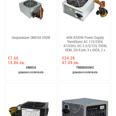
Захранване OMEGA 350W
ADK-A550W Power Supply
TrendSonic AC 115/230V,
47/63Hz, DC 3.3/5/12V, 550W,
OEM, 20+4 pin, 3 x SATA, 2 x
IDE, 1x120, Efficiency 55%
€7.60
€24.28
14.86 лв.
47.49 лв.
OMEGA
TRENDSONIC
ДОБАВИ В КОЛИЧКАТА
ДОБАВИ В КОЛИЧКАТА