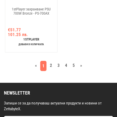
1stPlayer захранване PSU
700W Bronze - PS-700AX
€51.77
101.25 лв.
1STPLAYER
ДОБАВИ В КОЛИЧКАТА
«
2
3
4
5
»
1
NEWSLETTER
Запиши се за да получаваш актуални продукти и новини от
ZettabyteX.