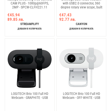
CAM PLUS - 1080p@60FPS,
with USB2.0 connector, 360
2MP - SPCW-CLFH221.11
degree rotary view scope, built
in MIC, IC Sunplus2281, Sensor
€45.94
€47.43
OV2735, viewing angle 65°,
89.85 лв.
92.77 лв.
cable length 2.0m, Black,
76.3x49.8x54mm, 0.106kg
STREAMPLIFY
CANYON
ДОБАВИ В КОЛИЧКАТА
ДОБАВИ В КОЛИЧКАТА
LOGITECH Brio 100 Full HD
LOGITECH Brio 100 Full HD
Webcam - GRAPHITE - USB
Webcam - OFF-WHITE - USB