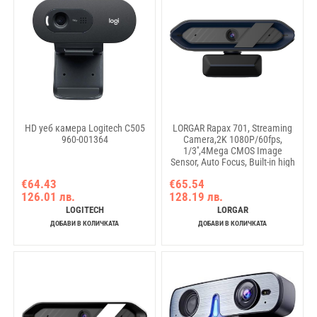
HD уеб камера Logitech C505
LORGAR Rapax 701, Streaming
960-001364
Camera,2K 1080P/60fps,
1/3'',4Mega CMOS Image
Sensor, Auto Focus, Built-in high
sensivity low noise cancelling
€64.43
€65.54
Microphone, Blue coating color,
126.01 лв.
128.19 лв.
USB 2.0 Type C , L=2000mm,
size: 105x46.8x62.5mm,
LOGITECH
LORGAR
Weight: 108g
ДОБАВИ В КОЛИЧКАТА
ДОБАВИ В КОЛИЧКАТА