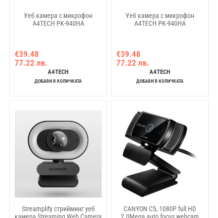
Уеб камера с микрофон
Уеб камера с микрофон
A4TECH PK-940HA
A4TECH PK-940HA
€39.48
€39.48
77.22 лв.
77.22 лв.
A4TECH
A4TECH
ДОБАВИ В КОЛИЧКАТА
ДОБАВИ В КОЛИЧКАТА
Streamplify стрийминг уеб
CANYON C5, 1080P full HD
камера Streaming Web Camera
2.0Mega auto focus webcam