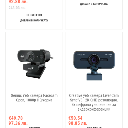
92.88 лв.
ДОБАВИ В КОЛИЧКАТА
243.03 лв.
LOGITECH
ДОБАВИ В КОЛИЧКАТА
Genius Уеб камера Facecam
Creative уеб камера Live! Cam
Open, 1080p HD,черна
Sync V3 - 2K QHD резолюция,
4x цифрово увеличение за
видеоконференции
€49.78
€50.54
97.36 лв.
98.85 лв.