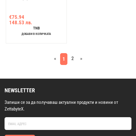
€75.94
148.53 лв.
TNB
ДОБАВИ В КОЛИЧКАТА
«
2
»
1
NEWSLETTER
Запиши се за да получаваш актуални продукти и новини от
ZettabyteX.