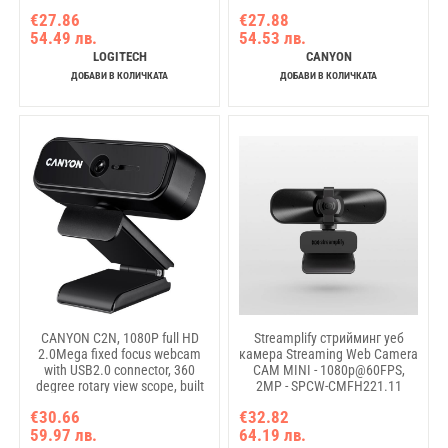
€27.86
€27.88
54.49 лв.
54.53 лв.
LOGITECH
CANYON
ДОБАВИ В КОЛИЧКАТА
ДОБАВИ В КОЛИЧКАТА
CANYON C2N, 1080P full HD
Streamplify стрийминг уеб
2.0Mega fixed focus webcam
камера Streaming Web Camera
with USB2.0 connector, 360
CAM MINI - 1080p@60FPS,
degree rotary view scope, built
2MP - SPCW-CMFH221.11
in MIC, Resolution 1920*1080,
€30.66
€32.82
viewing angle 88°, cable length
59.97 лв.
64.19 лв.
1.5m, 90*60*55mm, 0.095kg,