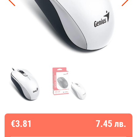
€3.81
7.45 лв.