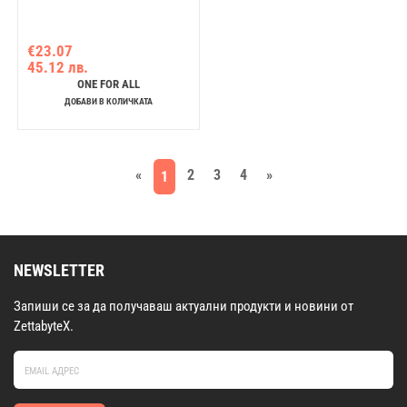
€23.07
45.12 лв.
ONE FOR ALL
ДОБАВИ В КОЛИЧКАТА
«
2
3
4
»
1
NEWSLETTER
Запиши се за да получаваш актуални продукти и новини от
ZettabyteX.