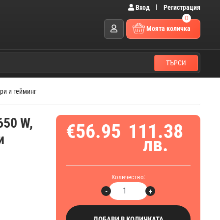
Вход
Регистрация
0
Моята количка
ТЪРСИ
три и гейминг
650 W,
€56.95
111.38
и
лв.
Количество:
-
+
ДОБАВИ В КОЛИЧКАТА