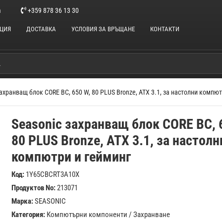
m
+359 878 36 13 30
НЦИЯ
ДОСТАВКА
УСЛОВИЯ ЗА ВРЪЩАНЕ
КОНТАКТИ
захранващ блок CORE BC, 650 W, 80 PLUS Bronze, ATX 3.1, за настолни компю
Seasonic захранващ блок CORE BC, 
80 PLUS Bronze, ATX 3.1, за настолн
компютри и гейминг
Код:
1Y65CBCRT3A10X
Продуктов No:
213071
Марка:
SEASONIC
Категория:
Компютърни компоненти
/
Захранване