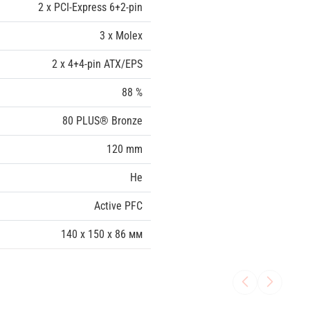
2 x PCI-Express 6+2-pin
3 x Molex
2 x 4+4-pin ATX/EPS
88 %
80 PLUS® Bronze
120 mm
Не
Active PFC
140 x 150 x 86 мм