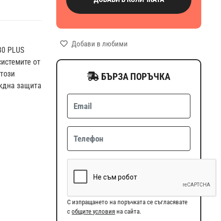
Добави в любими
80 PLUS
системите от
 този
БЪРЗА ПОРЪЧКА
ждна защита
С изпращането на поръчката се съгласявате
с
общите условия
на сайта.