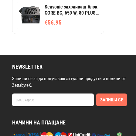
Seasonic захранващ блок
CORE BC, 650 W, 80 PLUS
Bronze, ATX 3.1, за
€56.95
настолни компютри и
гейминг
NEWSLETTER
Запиши се за да получаваш актуални продукти и новини от
ZettabyteX.
ЗАПИШИ СЕ
НАЧИНИ НА ПЛАЩАНЕ