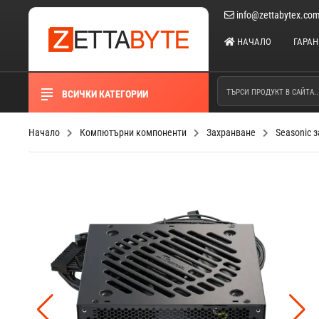
info@zettabytex.co
НАЧАЛО
ГАРА
ВСИЧКИ КАТЕГОРИИ
Начало
Компютърни компоненти
Захранване
Seasonic 