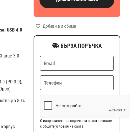
Добави в любими
sal USB 4.0
БЪРЗА ПОРЪЧКА
а
harge 3.0
0 (PD 3.0),
(Oppo)
йства до 80%
С изпращането на поръчката се съгласявате
 корпус
с
общите условия
на сайта.