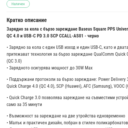
Наличен
Кратко описание
Зарядно за кола с бързо зареждане Baseus Square PPS Univer
QC 4.0 и USB-C PD 3.0 SCP CCALL-AS01 - черно
• Зарядно за кола с един USB изход и един USB-C, като и дват
притежават технология за бързо зареждане QualComm Quick C
(QC 3.0)
• Зарядното осигурява мощност до 30W Max
• Поддържани протоколи за бързо зареждане: Power Delivery 3.
Quick Charge 4.0 (QC 4.0), SCP (Huawei), AFC (Samsung), VOOC 
• Quick Charge 3.0 позволява зареждане на съвместими устро
само за 35 минути
• Възможност за зареждане на две утройства едновременно
• Малък и практичен дизайн, побран в стилен поликарбонатов