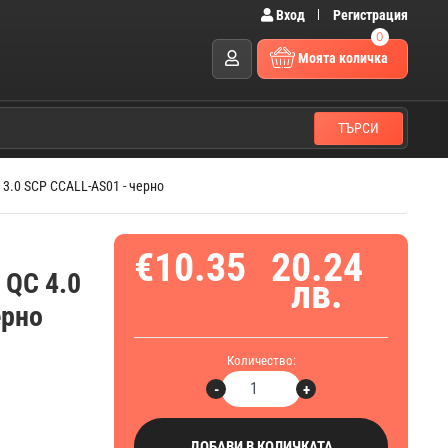
Вход
Регистрация
0
Моята количка
ТЪРСИ
 3.0 SCP CCALL-AS01 - черно
€10.35
20.24
 QC 4.0
лв.
ерно
Количество:
-
+
ДОБАВИ В КОЛИЧКАТА