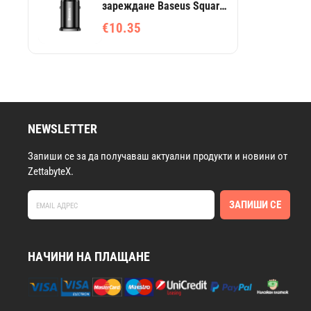
зареждане Baseus Square
PPS Universal USB 4.0 QC
€10.35
4.0 и USB-C PD 3.0 SCP
CCALL-AS01 - черно
NEWSLETTER
Запиши се за да получаваш актуални продукти и новини от
ZettabyteX.
ЗАПИШИ СЕ
НАЧИНИ НА ПЛАЩАНЕ