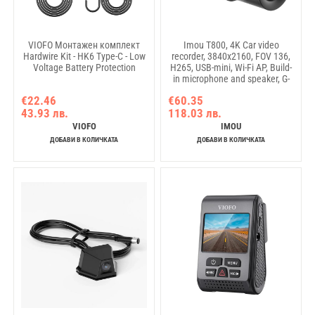
VIOFO Монтажен комплект
Imou T800, 4K Car video
Hardwire Kit - HK6 Type-C - Low
recorder, 3840x2160, FOV 136,
Voltage Battery Protection
H265, USB-mini, Wi-Fi AP, Build-
in microphone and speaker, G-
Sensor module, MicroSD card up
€22.46
€60.35
to 256GB, DC 5V/1.5A
43.93 лв.
118.03 лв.
VIOFO
IMOU
ДОБАВИ В КОЛИЧКАТА
ДОБАВИ В КОЛИЧКАТА