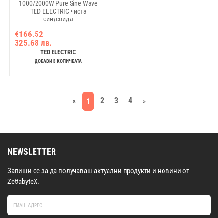
1000/2000W Pure Sine Wave
TED ELECTRIC чиста
синусоида
€166.52
325.68 лв.
TED ELECTRIC
ДОБАВИ В КОЛИЧКАТА
«
2
3
4
»
1
NEWSLETTER
Запиши се за да получаваш актуални продукти и новини от
ZettabyteX.