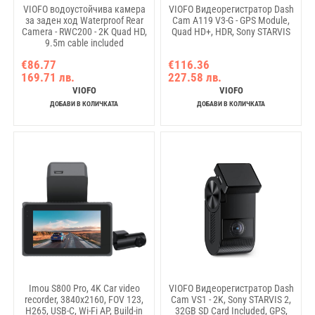
VIOFO водоустойчива камера
VIOFO Видеорегистратор Dash
за заден ход Waterproof Rear
Cam A119 V3-G - GPS Module,
Camera - RWC200 - 2K Quad HD,
Quad HD+, HDR, Sony STARVIS
9.5m cable included
€86.77
€116.36
169.71 лв.
227.58 лв.
VIOFO
VIOFO
ДОБАВИ В КОЛИЧКАТА
ДОБАВИ В КОЛИЧКАТА
Imou S800 Pro, 4K Car video
VIOFO Видеорегистратор Dash
recorder, 3840x2160, FOV 123,
Cam VS1 - 2K, Sony STARVIS 2,
H265, USB-C, Wi-Fi AP, Build-in
32GB SD Card Included, GPS,