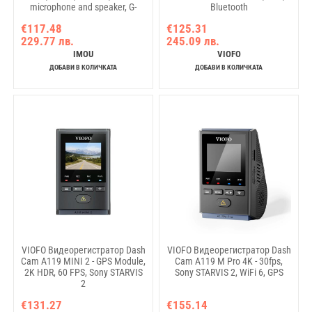
microphone and speaker, G-
Bluetooth
Sensor module, MicroSD card up
€117.48
€125.31
to 256 GB, DC 5V/1A
229.77 лв.
245.09 лв.
IMOU
VIOFO
ДОБАВИ В КОЛИЧКАТА
ДОБАВИ В КОЛИЧКАТА
VIOFO Видеорегистратор Dash
VIOFO Видеорегистратор Dash
Cam A119 MINI 2 - GPS Module,
Cam A119 M Pro 4K - 30fps,
2K HDR, 60 FPS, Sony STARVIS
Sony STARVIS 2, WiFi 6, GPS
2
€131.27
€155.14