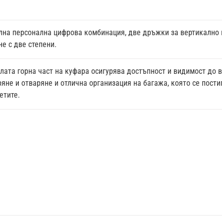
на персонална цифрова комбинация, две дръжки за вертикално и
е с две степени.
ялата горна част на куфара осигурява достъпност и видимост до 
яне и отваряне и отлична организация на багажа, която се постиг
етите.