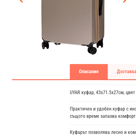
Описание
Доставка
UYAR куфар, 43x71.5x27см, цвят
Практичен и удобен куфар с ино
същото време запазва комфорта
Куфарът позволява лесно и ком