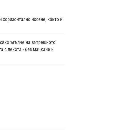
 хоризонтално носене, както и
всяко ъгълче на вътрешното
а с лекота - без мачкане и