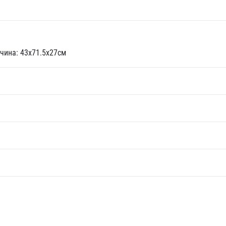
чина: 43x71.5x27см