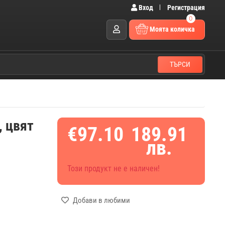
Вход
Регистрация
0
Моята количка
ТЪРСИ
, цвят
€97.10
189.91
лв.
Този продукт не е наличен!
Добави в любими