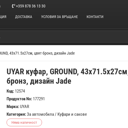
m
+359 878 36 13 30
НЦИЯ
ДОСТАВКА
УСЛОВИЯ ЗА ВРЪЩАНЕ
КОНТАКТИ
UND, 43x71.5x27см, цвят бронз, дизайн Jade
UYAR куфар, GROUND, 43x71.5x27см
бронз, дизайн Jade
Код:
12574
Продуктов No:
177291
Марка:
UYAR
Категория:
За автомобила
/
Куфари и сакове
Няма наличност