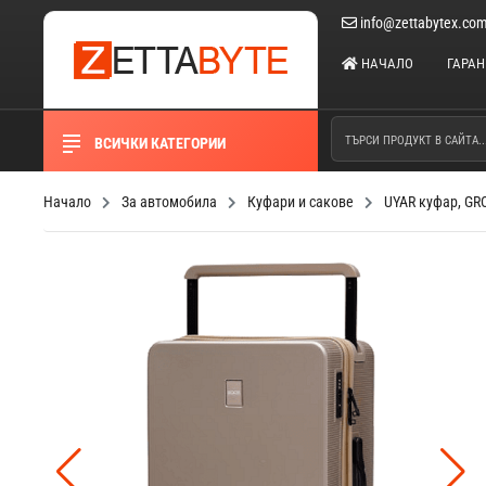
info@zettabytex.co
НАЧАЛО
ГАРА
ВСИЧКИ КАТЕГОРИИ
Начало
За автомобила
Куфари и сакове
UYAR куфар, GRO