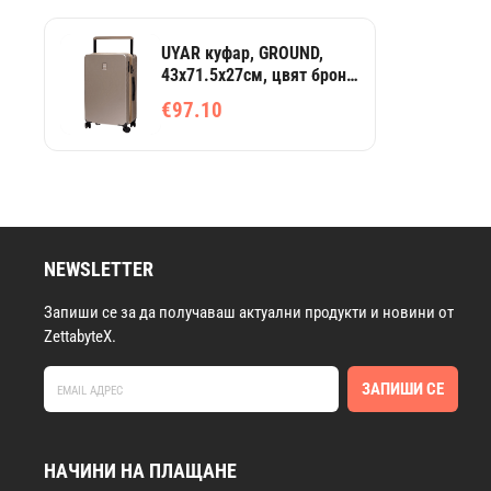
UYAR куфар, GROUND,
43x71.5x27см, цвят бронз,
дизайн Jade
€97.10
NEWSLETTER
Запиши се за да получаваш актуални продукти и новини от
ZettabyteX.
ЗАПИШИ СЕ
НАЧИНИ НА ПЛАЩАНЕ