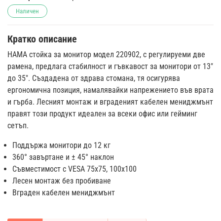
Наличен
Кратко описание
HAMA стойка за монитор модел 220902, с регулируеми две
рамена, предлага стабилност и гъвкавост за монитори от 13"
до 35". Създадена от здрава стомана, тя осигурява
ергономична позиция, намалявайки напрежението във врата
и гърба. Лесният монтаж и вграденият кабелен мениджмънт
правят този продукт идеален за всеки офис или гейминг
сетъп.
Поддържа монитори до 12 кг
360° завъртане и ± 45° наклон
Съвместимост с VESA 75x75, 100x100
Лесен монтаж без пробиване
Вграден кабелен мениджмънт