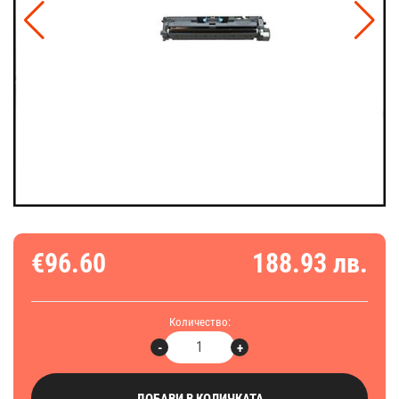
€96.60
188.93 лв.
Количество:
-
+
ДОБАВИ В КОЛИЧКАТА