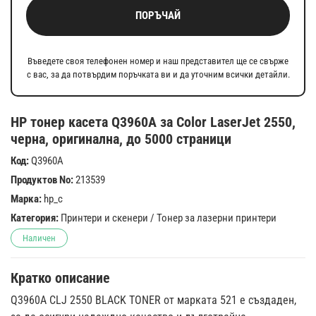
ПОРЪЧАЙ
Въведете своя телефонен номер и наш представител ще се свърже
с вас, за да потвърдим поръчката ви и да уточним всички детайли.
HP тонер касета Q3960A за Color LaserJet 2550,
черна, оригинална, до 5000 страници
Код:
Q3960A
Продуктов No:
213539
Марка:
hp_c
Категория:
Принтери и скенери
/
Тонер за лазерни принтери
Наличен
Кратко описание
Q3960A CLJ 2550 BLACK TONER от марката 521 е създаден,