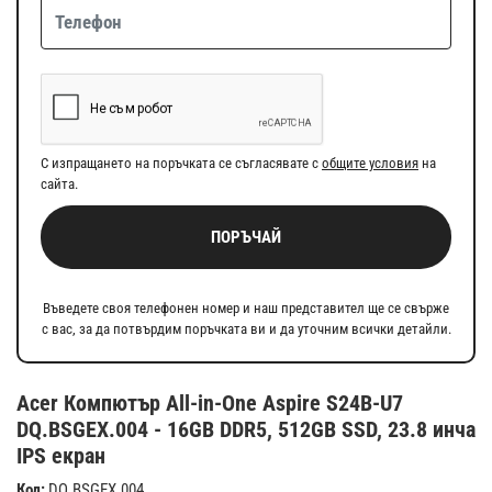
С изпращането на поръчката се съгласявате с
общите условия
на
сайта.
ПОРЪЧАЙ
Въведете своя телефонен номер и наш представител ще се свърже
с вас, за да потвърдим поръчката ви и да уточним всички детайли.
Acer Компютър All-in-One Aspire S24B-U7
DQ.BSGEX.004 - 16GB DDR5, 512GB SSD, 23.8 инча
IPS екран
Код:
DQ.BSGEX.004