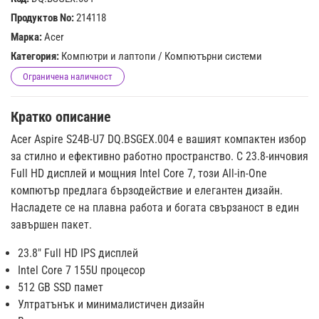
Продуктов No:
214118
Марка:
Acer
Категория:
Компютри и лаптопи
/
Компютърни системи
Ограничена наличност
Кратко описание
Acer Aspire S24B-U7 DQ.BSGEX.004 е вашият компактен избор
за стилно и ефективно работно пространство. С 23.8-инчовия
Full HD дисплей и мощния Intel Core 7, този All-in-One
компютър предлага бързодействие и елегантен дизайн.
Насладете се на плавна работа и богата свързаност в един
завършен пакет.
23.8" Full HD IPS дисплей
Intel Core 7 155U процесор
512 GB SSD памет
Ултратънък и минималистичен дизайн