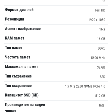
IPS
Формат дисплей
Full HD
Резолюция
1920 x 1080
Аспект изображение
16:9
RAM памет
16 GB
Тип памет
DDR5
Честота памет
5600 MHz
Максимална памет
32 GB
Тип съхранение
SSD
Тип съхранение
1 x M.2 2280 NVMe PCIe 4.0
Капацитет SSD (GB)
512 GB
Производител на видео
Intel
чипсет