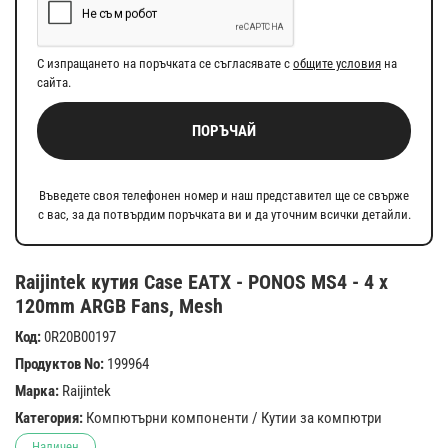
С изпращането на поръчката се съгласявате с
общите условия
на
сайта.
ПОРЪЧАЙ
Въведете своя телефонен номер и наш представител ще се свърже
с вас, за да потвърдим поръчката ви и да уточним всички детайли.
Raijintek кутия Case EATX - PONOS MS4 - 4 x
120mm ARGB Fans, Mesh
Код:
0R20B00197
Продуктов No:
199964
Марка:
Raijintek
Категория:
Компютърни компоненти
/
Кутии за компютри
Наличен