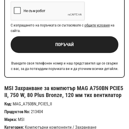
С изпращането на поръчката се съгласявате с
общите условия
на
сайта.
ПОРЪЧАЙ
Въведете своя телефонен номер и наш представител ще се свърже
с вас, за да потвърдим поръчката ви и да уточним всички детайли.
MSI Захранване за компютър MAG A750BN PCIE5
II, 750 W, 80 Plus Bronze, 120 мм тих вентилатор
Код:
MAG_A750BN_PCIE5_II
Продуктов No:
213404
Марка:
MSI
Категория:
Компютърни компоненти
/
Захранване