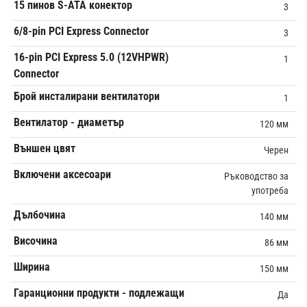
15 пинов S-ATA конектор
3
6/8-pin PCI Express Connector
3
16-pin PCI Express 5.0 (12VHPWR)
1
Connector
Брой инсталирани вентилатори
1
Вентилатор - диаметър
120 мм
Външен цвят
Черен
Включени аксесоари
Ръководство за
употреба
Дълбочина
140 мм
Височина
86 мм
Ширина
150 мм
Гаранционни продукти - подлежащи
Да