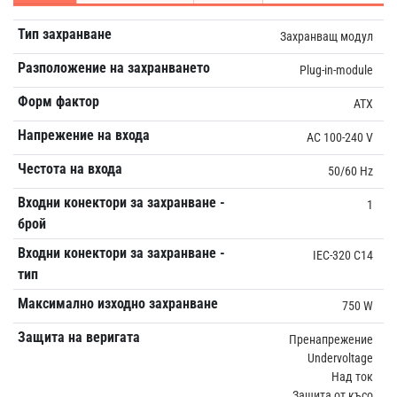
Тип захранване
Захранващ модул
Разположение на захранването
Plug-in-module
Форм фактор
ATX
Напрежение на входа
AC 100-240 V
Честота на входа
50/60 Hz
Входни конектори за захранване -
1
брой
Входни конектори за захранване -
IEC-320 C14
тип
Максимално изходно захранване
750 W
Защита на веригата
Пренапрежение
Undervoltage
Над ток
Защита от късо