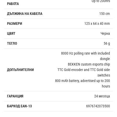
Up to 200hrs
РАБОТА
ДЪЛЖИНА НА КАБЕЛА
150 cm
РАЗМЕРИ
125 x 64 x 40 mm
ЦВЯТ
Черна
ТЕГЛО
56 g
8000 Hz polling rate with included
dongle
BEKKEN custom esports chip
ДОПЪЛНИТЕЛНИ
TTC Gold encoder and TTC Gold side
switches
800 mAh battery, advertised up to 200
hours
ГАРАНЦИЯ
24 месеца
БАРКОД EAN-13
6976742073500