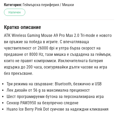
Категория:
Геймърска периферия
/
Мишки
Наличен
Кратко описание
ATK Wireless Gaming Mouse A9 Pro Max 2.0 Tri-mode е новото
ви оръжие за победа в игрите. С впечатляваща
чувствителност от 26000 dpi и ултра бърза скорост на
предаване от 8000 Hz, тази мишка е създадена за геймъри,
които не правят компромиси. Изключителната батерия
издържа до 200 часа, осигурявайки дълги часове на игра
без прекъсване.
Три режима на свързване: Bluetooth, безжично и USB
Лек дизайн от 56 g за максимална прецизност
Шест програмируеми бутона за персонализирана игра
Сензор PAW3950 за безупречно следене
Huano Ice Berry Pink Dot суичове за надеждни кликвания