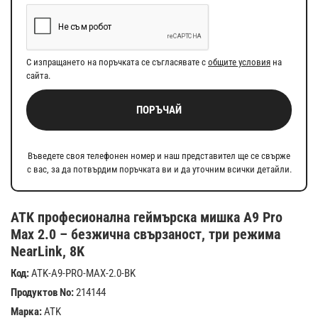
С изпращането на поръчката се съгласявате с
общите условия
на
сайта.
ПОРЪЧАЙ
Въведете своя телефонен номер и наш представител ще се свърже
с вас, за да потвърдим поръчката ви и да уточним всички детайли.
ATK професионална геймърска мишка A9 Pro
Max 2.0 – безжична свързаност, три режима
NearLink, 8K
Код:
ATK-A9-PRO-MAX-2.0-BK
Продуктов No:
214144
Марка:
ATK