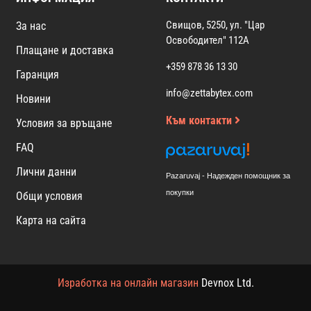
Свищов, 5250, ул. "Цар
За нас
Освободител" 112А
Плащане и доставка
+359 878 36 13 30
Гаранция
info@zettabytex.com
Новини
Към контакти
Условия за връщане
FAQ
Лични данни
Pazaruvaj - Надежден помощник за
покупки
Общи условия
Карта на сайта
Изработка на онлайн магазин
Devnox Ltd.