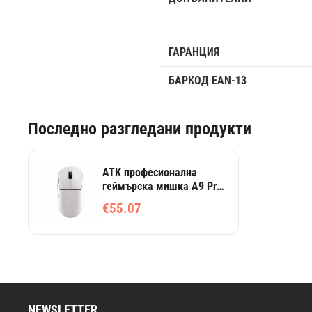
ГАРАНЦИЯ
БАРКОД EAN-13
Последно разгледани продукти
ATK професионална
геймърска мишка A9 Pro
Max 2.0 - безжична, три
€55.07
режима, Nearlink 8K, бяла
NEWSLETTER