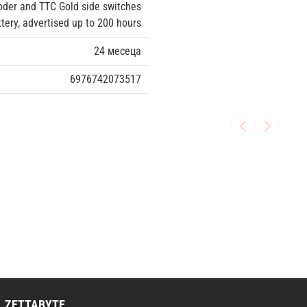
der and TTC Gold side switches
ery, advertised up to 200 hours
24 месеца
6976742073517
ZETTABYTE