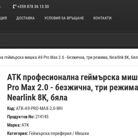
m
+359 878 36 13 30
НЦИЯ
ДОСТАВКА
УСЛОВИЯ ЗА ВРЪЩАНЕ
КОНТАКТИ
 геймърска мишка A9 Pro Max 2.0 - безжична, три режима, Nearlink 8K, бял
ATK професионална геймърска миш
Pro Max 2.0 - безжична, три режима
Nearlink 8K, бяла
Код:
ATK-A9-PRO-MAX-2.0-WH
Продуктов No:
214145
Марка:
ATK
Категория:
Геймърска периферия
/
Мишки