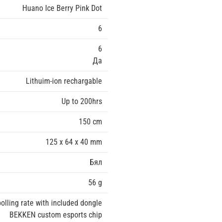
Huano Ice Berry Pink Dot
6
6
Да
Lithuim-ion rechargable
Up to 200hrs
150 cm
125 x 64 x 40 mm
Бял
56 g
olling rate with included dongle
BEKKEN custom esports chip