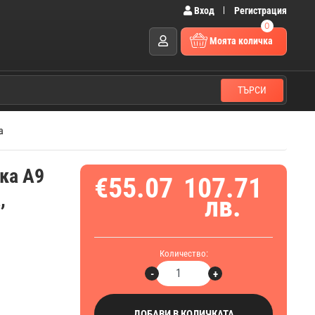
Вход
Регистрация
0
Моята количка
ТЪРСИ
а
ка A9
€55.07
107.71
,
лв.
Количество:
-
+
ДОБАВИ В КОЛИЧКАТА