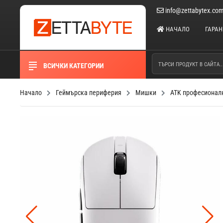
info@zettabytex.co
НАЧАЛО
ГАРА
ВСИЧКИ КАТЕГОРИИ
Начало
Геймърска периферия
Мишки
ATK професионална