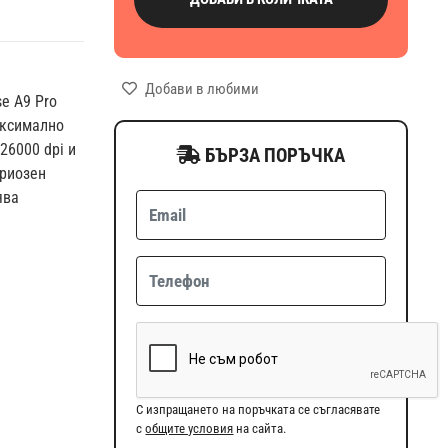
Добави в любими
e A9 Pro
аксимално
26000 dpi и
БЪРЗА ПОРЪЧКА
ериозен
ява
С изпращането на поръчката се съгласявате
с
общите условия
на сайта.