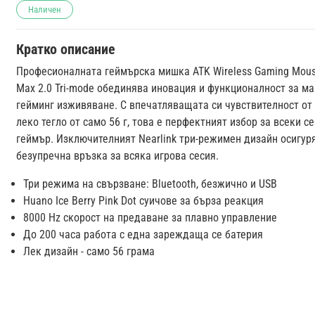
Наличен
Кратко описание
Професионалната геймърска мишка ATK Wireless Gaming Mous
Max 2.0 Tri-mode обединява иновация и функционалност за м
гейминг изживяване. С впечатляващата си чувствителност от 
леко тегло от само 56 г, това е перфектният избор за всеки с
геймър. Изключителният Nearlink три-режимен дизайн осигур
безупречна връзка за всяка игрова сесия.
Три режима на свързване: Bluetooth, безжично и USB
Huano Ice Berry Pink Dot суичове за бърза реакция
8000 Hz скорост на предаване за плавно управление
До 200 часа работа с една зареждаща се батерия
Лек дизайн - само 56 грама