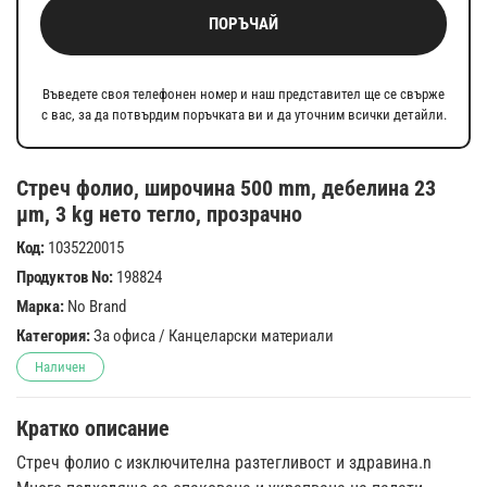
ПОРЪЧАЙ
Въведете своя телефонен номер и наш представител ще се свърже
с вас, за да потвърдим поръчката ви и да уточним всички детайли.
Стреч фолио, широчина 500 mm, дебелина 23
µm, 3 kg нето тегло, прозрачно
Код:
1035220015
Продуктов No:
198824
Марка:
No Brand
Категория:
За офиса
/
Канцеларски материали
Наличен
Кратко описание
Стреч фолио с изключителна разтегливост и здравина.n