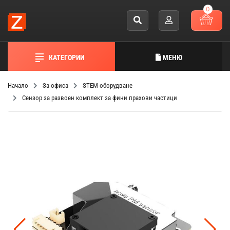
0
КАТЕГОРИИ
МЕНЮ
Начало
За офиса
STEM оборудване
Сензор за развоен комплект за фини прахови частици