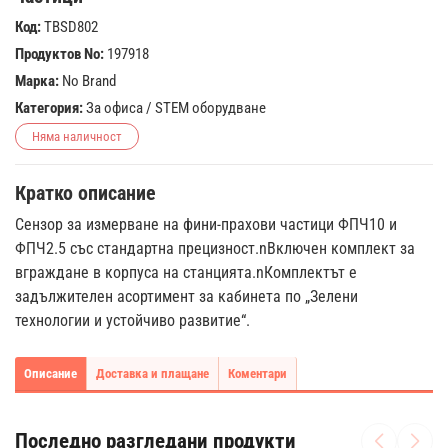
Код:
TBSD802
Продуктов No:
197918
Марка:
No Brand
Категория:
За офиса
/
STEM оборудване
Няма наличност
Кратко описание
Сензор за измерване на фини-прахови частици ФПЧ10 и
ФПЧ2.5 със стандартна прецизност.nВключен комплект за
вграждане в корпуса на станцията.nКомплектът е
задължителен асортимент за кабинета по „Зелени
технологии и устойчиво развитие“.
Описание
Доставка и плащане
Коментари
Последно разгледани продукти