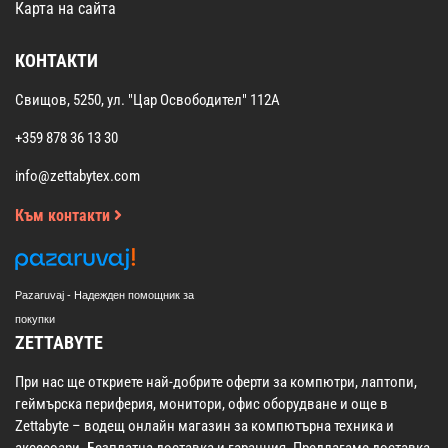
Карта на сайта
КОНТАКТИ
Свищов, 5250, ул. "Цар Освободител" 112А
+359 878 36 13 30
info@zettabytex.com
Към контакти
Pazaruvaj - Надежден помощник за
покупки
ZETTABYTE
При нас ще откриете най-добрите оферти за компютри, лаптопи,
геймърска периферия, монитори, офис оборудване и още в
Zettabyte – водещ онлайн магазин за компютърна техника и
аксесоари. Безплатна доставка и гаранция. Предлагаме доставка,