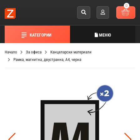
0
КАТЕГОРИИ
МЕНЮ
Начало
За офиса
Канцеларски материали
Рамка, магнитна, двустранна, A4, черна