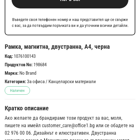
Въведете своя телефонен номер и наш представител ще се свърже
с вас, за да потвърдим поръчката ви и да уточним всички детайли.
Рамка, магнитна, двустранна, A4, черна
Код:
1076100143
Продуктов No:
198684
Марка:
No Brand
Категория:
За офиса
/
Канцеларски материали
Наличен
Кратко описание
Ако желаете да брандираме този продукт за вас, моля,
пишете на имейл
customer_care@office1.bg
или се обадете на
02 976 00 06. Дизайнът е илюстративен. Двустранна