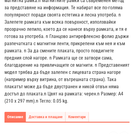
магнитна рамка.n Магнитните рамки са съвременен метод
за представяне на информация. Те набират все по-голяма
популярност поради своята естетика и лесна употреба. n
Залепете рамката към всяка повърхност, използвайки
прозрачно лепило, което да се нанесе върху рамката, и тя е
готова за употреба. n Гланцово антирефлексно фолио държи
разпечатката с магнитни ленти, прикрепени към нея и към
рамката. n За да смените плаката, просто повдигнете
предния слой нагоре. n Рамката ще се затвори сама,
благодарение на привличащите се магнити. n Представеният
модел трябва да бъде залепен с лицевата страна нагоре
(например върху витрина, от вътрешната страна). Така
плакатът може да бъде двустранен и никой отвън няма
достъп до плаката.n Цвят на рамката: черен.n Размер: А4
(210 х 297 mm).n Тегло: 0.05 kg.
Описание
Доставка и плащане
Коментари