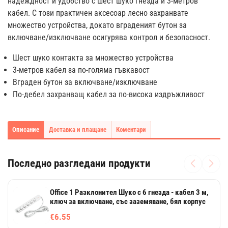
надеждност и удобство с шест шуко гнезда и 3-метров
кабел. С този практичен аксесоар лесно захранвате
множество устройства, докато вграденият бутон за
включване/изключване осигурява контрол и безопасност.
Шест шуко контакта за множество устройства
3-метров кабел за по-голяма гъвкавост
Вграден бутон за включване/изключване
По-дебел захранващ кабел за по-висока издръжливост
Описание
Доставка и плащане
Коментари
Последно разгледани продукти
Office 1 Разклонител Шуко с 6 гнезда - кабел 3 м,
ключ за включване, със заземяване, бял корпус
€6.55