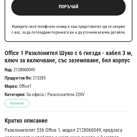
ПОРЪЧАЙ
Въведете своя телефонен номер и наш представител ще се свърже
с вас, за да потвърдим поръчката ви и да уточним всички детайли.
Office 1 Разклонител Шуко с 6 гнезда - кабел 3 м,
ключ за включване, със заземяване, бял корпус
Код:
2128060049
Продуктов No:
213285
Марка:
Office1
Категория:
За офиса
/
Разклонители 220V
Наличен
Кратко описание
Разклонителят 536 Office 1, модел 2128060049, предлага