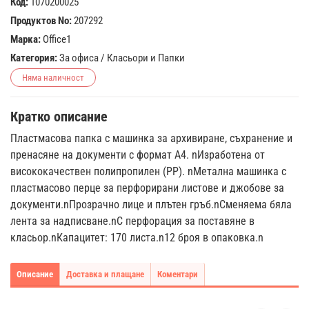
Код:
1070200025
Продуктов No:
207292
Марка:
Office1
Категория:
За офиса
/
Класьори и Папки
Няма наличност
Кратко описание
Пластмасова папка с машинка за архивиране, съхранение и
пренасяне на документи с формат А4. nИзработена от
висококачествен полипропилен (PP). nМетална машинка с
пластмасово перце за перфорирани листове и джобове за
документи.nПрозрачно лице и плътен гръб.nСменяема бяла
лента за надписване.nС перфорация за поставяне в
класьор.nКапацитет: 170 листа.n12 броя в опаковка.n
Описание
Доставка и плащане
Коментари