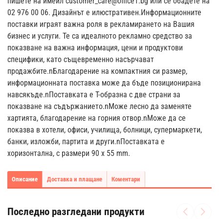
пишете на имейл
customer_care@office1.bg
или се обадете на
02 976 00 06. Дизайнът е илюстративен.Информационните
поставки играят важна роля в рекламирането на Вашия
бизнес и услуги. Те са идеалното рекламно средство за
показване на важна информация, цени и продуктови
специфики, като същевременно насърчават
продажбите.nБлагодарение на компактния си размер,
информационната поставка може да бъде позициониранa
навсякъде.nПоставката е T-образна с две страни за
показване на съдържанието.nМоже лесно да заменяте
хартията, благодарение на горния отвор.nМоже да се
показва в хотели, офиси, училища, болници, супермаркети,
банки, изложби, партита и други.nПоставката е
хоризонтална, с размери 90 x 55 mm.
Описание
Доставка и плащане
Коментари
Последно разгледани продукти