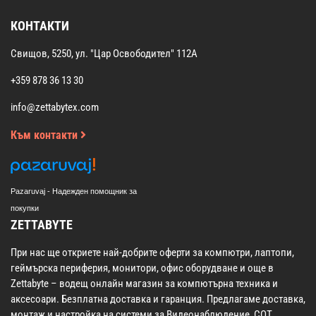
КОНТАКТИ
Свищов, 5250, ул. "Цар Освободител" 112А
+359 878 36 13 30
info@zettabytex.com
Към контакти
Pazaruvaj - Надежден помощник за
покупки
ZETTABYTE
При нас ще откриете най-добрите оферти за компютри, лаптопи,
геймърска периферия, монитори, офис оборудване и още в
Zettabyte – водещ онлайн магазин за компютърна техника и
аксесоари. Безплатна доставка и гаранция. Предлагаме доставка,
монтаж и настройка на системи за Видеонаблюдение, СОТ,