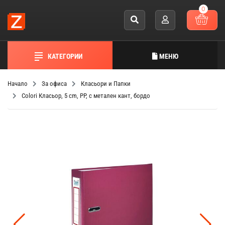
0
КАТЕГОРИИ
МЕНЮ
Начало
За офиса
Класьори и Папки
Colori Класьор, 5 cm, PP, с метален кант, бордо