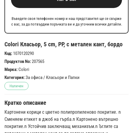
Въведете своя телефонен номер и наш представител ще се свърже
с вас, за да потвърдим поръчката ви и да уточним всички детайли.
Colori Класьор, 5 cm, PP, с метален кант, бордо
Код:
1070120290
Продуктов No:
207565
Марка:
Colori
Категория:
За офиса
/
Класьори и Папки
Наличен
Кратко описание
Картонени корици с цветно полипропиленово покритие. n
Сменяем етикет в джоб на гърба.n Картонено вътрешно
покритие.n Устойчив заключващ механизъм.n Ъглите са