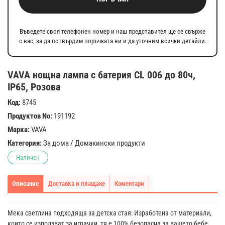
Въведете своя телефонен номер и наш представител ще се свърже
с вас, за да потвърдим поръчката ви и да уточним всички детайли.
VAVA нощна лампа с батерия CL 006 до 80ч,
IP65, Розова
Код:
8745
Продуктов No:
191192
Марка:
VAVA
Категория:
За дома
/
Домакински продукти
Наличен
Описание
Доставка и плащане
Коментари
Мека светлина подходяща за детска стая: Изработена от материали,
които се използват за играчки, тя е 100% безопасна за вашето бебе