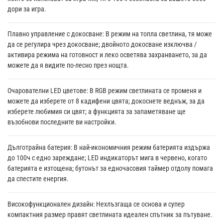
дори за игра.
Плавно управление с докосване: В режим на топла светлина, тя може
да се регулира чрез докосване; двойното докосване изключва /
активира режима на готовност и леко осветява захранването, за да
можете да я видите по-лесно през нощта.
Очарователни LED цветове: В RGB режим светлината се променя и
можете да изберете от 8 кадифени цвята; докоснете веднъж, за да
изберете любимия си цвят; а функцията за запаметяване ще
възобнови последните ви настройки.
Дълготрайна батерия: В най-икономичния режим батерията издържа
до 100ч с едно зареждане; LED индикаторът мига в червено, когато
батерията е изтощена; бутонът за едночасовия таймер отдолу помага
да спестите енергия.
Високофункционален дизайн: Нехлъзгаща се основа и супер
компактния размер правят светлината идеален спътник за пътуване.