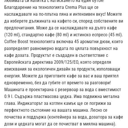
любимата си напитка с натискането на един бутон!
Благодарение на технологията Crema Plus ще се
наслаждавате на по-плътна пяна и интензивен вкус! Можете
да изберете дължината на кафето си, според собствените ви
предпочитания. Може да се наслаждавате на дълго кафе
(120 ml), стандартно кафе (80 ml) и истинско еспресо (45 ml).
Coffee Boost технологията включва 45 ароматни дюзи, които
разпределят равномерно водата по цялата повърхност на
кафе дозата. Продуктът е създаден в съответствие с
Европейската директива 2009/125/EO, която определя
изисквания за екологичен дизайн за продукти, използващи
енергия. Можете да приготвите кафе за вас и ваш приятел
едновременно, без да губите от времето за разговори!
Машината е проектирана с резервоар за вода с вместимост
0.9 l. Съдържа пластмасова цедка. Има подвижна метална
глава. Индикаторът за котлен камък ще се погрижи за
перфектното състояние на вашата машина. Лесно се
почиства и поддържа (контейнера за вода, дозатора за кафе
дози и цедката могат да се почистват в миялна машина).