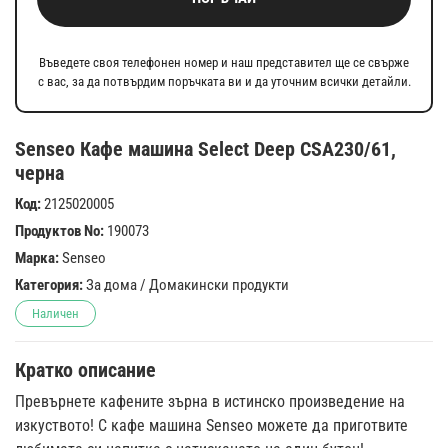
Въведете своя телефонен номер и наш представител ще се свърже
с вас, за да потвърдим поръчката ви и да уточним всички детайли.
Senseo Кафе машина Select Deep CSA230/61,
черна
Код:
2125020005
Продуктов No:
190073
Марка:
Senseo
Категория:
За дома
/
Домакински продукти
Наличен
Кратко описание
Превърнете кафените зърна в истинско произведение на
изкуството! С кафе машина Senseo можете да приготвите