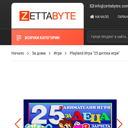
info@zettabytex.co
НАЧАЛО
ГАРА
ВСИЧКИ КАТЕГОРИИ
Начало
За дома
Игри
Playland Игра ''25 детски игри''