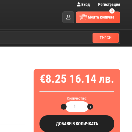
Вход
Регистрация
0
Моята количка
ТЪРСИ
€8.25
16.14 лв.
Количество:
-
+
ДОБАВИ В КОЛИЧКАТА