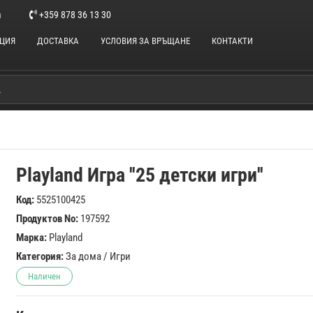
m
+359 878 36 13 30
НЦИЯ
ДОСТАВКА
УСЛОВИЯ ЗА ВРЪЩАНЕ
КОНТАКТИ
Playland Игра ''25 детски игри''
Код:
5525100425
Продуктов No:
197592
Марка:
Playland
Категория:
За дома
/
Игри
Наличен