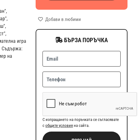
ан",
ар",
Добави в любими
ш",
ст",
БЪРЗА ПОРЪЧКА
имателна игра
а. Съдържа:
мер на
С изпращането на поръчката се съгласявате
с
общите условия
на сайта.