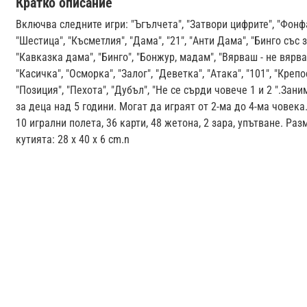
Кратко описание
Включва следните игри: "Ъгълчета", "Затвори цифрите", "Фонф
"Шестица", "Късметлия", "Дама", "21", "Анти Дама", "Бинго със з
"Кавказка дама", "Бинго", "Бонжур, мадам", "Вярваш - не вярва
"Касичка", "Осморка", "Залог", "Деветка", "Атака", "101", "Крепо
"Позиция", "Пехота", "Дубъл", "Не се сърди човече 1 и 2 ".Зан
за деца над 5 години. Могат да играят от 2-ма до 4-ма човек
10 игрални полета, 36 карти, 48 жетона, 2 зара, упътване. Раз
кутията: 28 х 40 х 6 cm.n