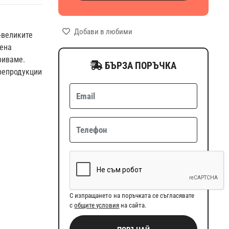
Добави в любими
-великите
мена
риваме.
БЪРЗА ПОРЪЧКА
 репродукции
и
С изпращането на поръчката се съгласявате
с
общите условия
на сайта.