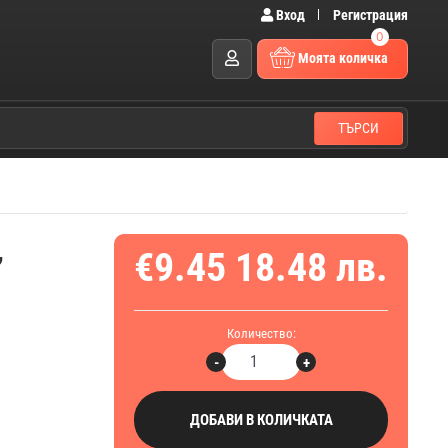
Вход
Регистрация
0
Моята количка
ТЪРСИ
,
€9.45
18.48 лв.
Количество:
-
+
ДОБАВИ В КОЛИЧКАТА