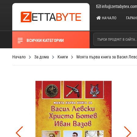
info@zettabytex.co
НАЧАЛО
ГАРА
ВСИЧКИ КАТЕГОРИИ
Начало
За дома
Книги
Моята първа книга за Васил Левс