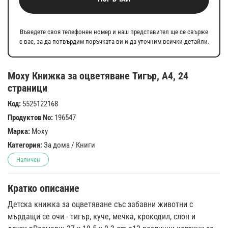
Въведете своя телефонен номер и наш представител ще се свърже
с вас, за да потвърдим поръчката ви и да уточним всички детайли.
Moxy Книжка за оцветяване Тигър, А4, 24
страници
Код:
5525122168
Продуктов No:
196547
Марка:
Moxy
Категория:
За дома
/
Книги
Наличен
Кратко описание
Детска книжка за оцветяване със забавни животни с
мърдащи се очи - тигър, куче, мечка, крокодил, слон и