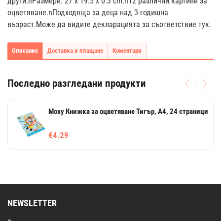
други.nРазмери: 27 х 19.5 х 0.3 cm.n12 различни картини за
оцветяване.nПодходяща за деца над 3-годишна
възраст.Може да видите декларацията за съответствие тук.
Описание
Доставка и плащане
Коментари
Последно разгледани продукти
Moxy Книжка за оцветяване Тигър, А4, 24 страници
€4.29
NEWSLETTER