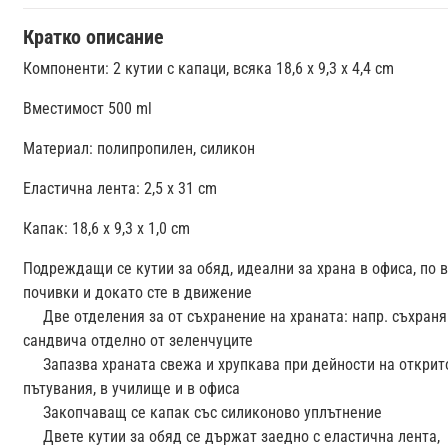
Кратко описание
Компоненти: 2 кутии с капаци, всяка 18,6 x 9,3 x 4,4 cm
Вместимост 500 ml
Материал: полипропилен, силикон
Еластична лента: 2,5 x 31 cm
Капак: 18,6 x 9,3 x 1,0 cm
Подреждащи се кутии за обяд, идеални за храна в офиса, по 
почивки и докато сте в движение
Две отделения за от съхранение на храната: напр. съхраня
сандвича отделно от зеленчуците
Запазва храната свежа и хрупкава при дейности на открито
пътувания, в училище и в офиса
Закопчаващ се капак със силиконово уплътнение
Двете кутии за обяд се държат заедно с еластична лента,