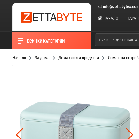
info@zettabytex.co
НАЧАЛО
ГАРА
ВСИЧКИ КАТЕГОРИИ
Начало
За дома
Домакински продукти
Домашни потреб