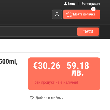
Вход
Регистрация
0
Моята количка
ТЪРСИ
 500ml,
€30.26
59.18
лв.
Този продукт не е наличен!
Добави в любими