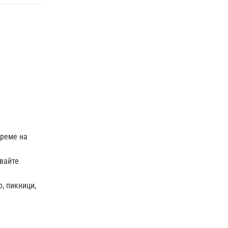
време на
вайте
, пикници,