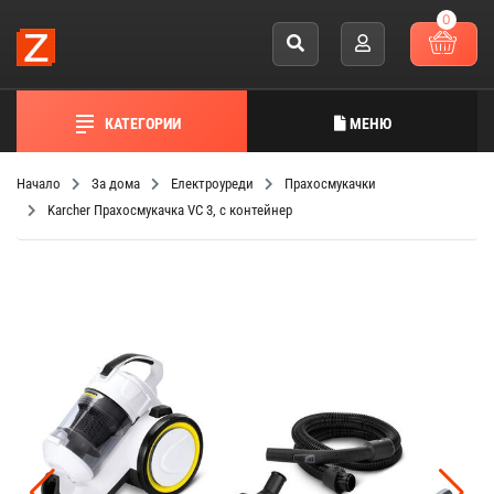
0
КАТЕГОРИИ
МЕНЮ
Начало
За дома
Електроуреди
Прахосмукачки
Karcher Прахосмукачка VC 3, с контейнер