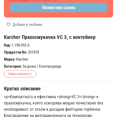
Лизингова схема
Добави в любими
Karcher Прахосмукачка VC 3, с контейнер
Код:
1.198-053.0
Продуктов No:
201878
Марка:
Karcher
Категория:
За дома
/
Електроуреди
Няма наличност
Кратко описание
<p>Компактната и ефективна <strong>VC 3</strong> е
прахосмукачка, която осигурява мощно почистване без
необходимост от скъпи и досадни филтърни торбички.
Благодарение на мултициклонната си технология,