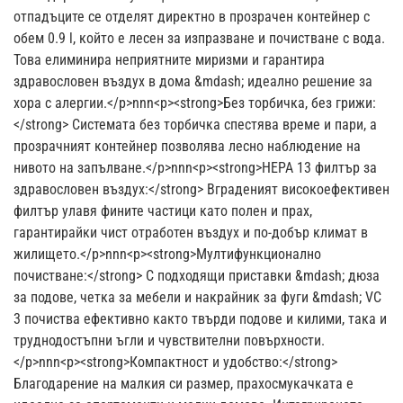
отпадъците се отделят директно в прозрачен контейнер с
обем 0.9 l, който е лесен за изпразване и почистване с вода.
Това елиминира неприятните миризми и гарантира
здравословен въздух в дома &mdash; идеално решение за
хора с алергии.</p>nnn<p><strong>Без торбичка, без грижи:
</strong> Системата без торбичка спестява време и пари, а
прозрачният контейнер позволява лесно наблюдение на
нивото на запълване.</p>nnn<p><strong>HEPA 13 филтър за
здравословен въздух:</strong> Вграденият високоефективен
филтър улавя фините частици като полен и прах,
гарантирайки чист отработен въздух и по-добър климат в
жилището.</p>nnn<p><strong>Мултифункционално
почистване:</strong> С подходящи приставки &mdash; дюза
за подове, четка за мебели и накрайник за фуги &mdash; VC
3 почиства ефективно както твърди подове и килими, така и
труднодостъпни ъгли и чувствителни повърхности.
</p>nnn<p><strong>Компактност и удобство:</strong>
Благодарение на малкия си размер, прахосмукачката е