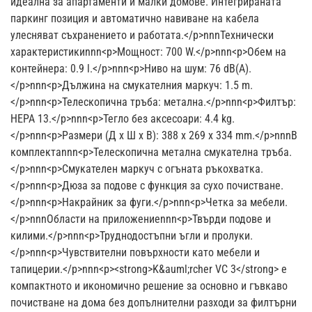
идеална за апартаменти и малки домове. Интегрираната
паркинг позиция и автоматично навиване на кабела
улесняват съхранението и работата.</p>nnnТехнически
характеристикиnnn<p>Мощност: 700 W.</p>nnn<p>Обем на
контейнера: 0.9 l.</p>nnn<p>Ниво на шум: 76 dB(A).
</p>nnn<p>Дължина на смукателния маркуч: 1.5 m.
</p>nnn<p>Телескопична тръба: метална.</p>nnn<p>Филтър:
HEPA 13.</p>nnn<p>Тегло без аксесоари: 4.4 kg.
</p>nnn<p>Размери (Д x Ш x В): 388 x 269 x 334 mm.</p>nnnВ
комплектаnnn<p>Телескопична метална смукателна тръба.
</p>nnn<p>Смукателен маркуч с огъната ръкохватка.
</p>nnn<p>Дюза за подове с функция за сухо почистване.
</p>nnn<p>Накрайник за фуги.</p>nnn<p>Четка за мебели.
</p>nnnОбласти на приложениеnnn<p>Твърди подове и
килими.</p>nnn<p>Труднодостъпни ъгли и пролуки.
</p>nnn<p>Чувствителни повърхности като мебели и
тапицерии.</p>nnn<p><strong>K&auml;rcher VC 3</strong> е
компактното и икономично решение за основно и гъвкаво
почистване на дома без допълнителни разходи за филтърни