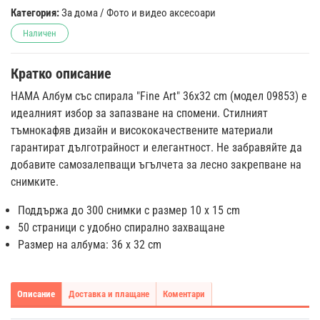
Категория:
За дома
/
Фото и видео аксесоари
Наличен
Кратко описание
HAMA Албум със спирала "Fine Art" 36x32 cm (модел 09853) е
идеалният избор за запазване на спомени. Стилният
тъмнокафяв дизайн и висококачествените материали
гарантират дълготрайност и елегантност. Не забравяйте да
добавите самозалепващи ъгълчета за лесно закрепване на
снимките.
Поддържа до 300 снимки с размер 10 х 15 cm
50 страници с удобно спирално захващане
Размер на албума: 36 x 32 cm
Описание
Доставка и плащане
Коментари