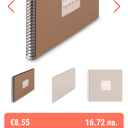
€8.55
16.72 лв.