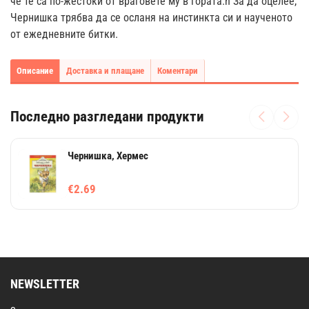
че те са по-жестоки от враговете му в гората.n За да оцелее,
Чернишка трябва да се осланя на инстинкта си и наученото
от ежедневните битки.
Описание
Доставка и плащане
Коментари
Последно разгледани продукти
Чернишка, Хермес
€2.69
NEWSLETTER