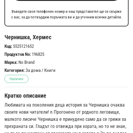
Въведете своя телефонен номер и наш представител ще се свърже
с вас, за да потвърдим поръчката ви и да уточним всички детайли.
Чернишка, Хермес
Код:
5525121652
Продуктов No:
196825
Марка:
No Brand
Категория:
За дома
/
Книги
Наличен
Кратко описание
Любимата на поколения деца история за Чернишка очаква
своите нови читатели! n Прогонено от родното леговище,
малкото лисиче Чернишка е принудено само да се грижи за
прехраната си. Гладът го отвежда при хората, но то не знае,