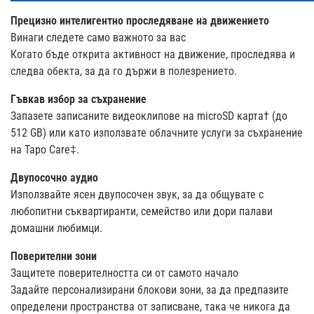
Прецизно интелигентно проследяване на движението
Винаги следете само важното за вас
Когато бъде открита активност на движение, проследява и
следва обекта, за да го държи в полезрението.
Гъвкав избор за съхранение
Запазете записаните видеоклипове на microSD карта† (до
512 GB) или като използвате облачните услуги за съхранение
на Tapo Care‡.
Двупосочно аудио
Използвайте ясен двупосочен звук, за да общувате с
любопитни съквартиранти, семейство или дори палави
домашни любимци.
Поверителни зони
Защитете поверителността си от самото начало
Задайте персонализирани блокови зони, за да предпазите
определени пространства от записване, така че никога да