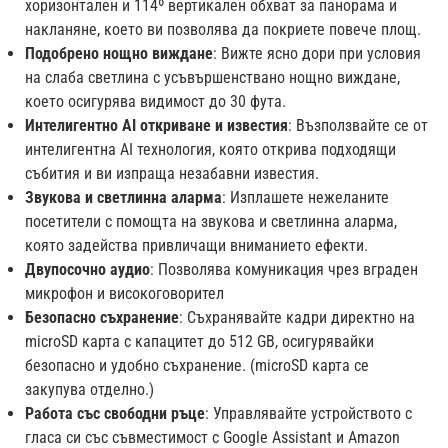
хоризонтален и 114º вертикален обхват за панорама и
накланяне, което ви позволява да покриете повече площ.
Подобрено нощно виждане
: Вижте ясно дори при условия
на слаба светлина с усъвършенствано нощно виждане,
което осигурява видимост до 30 фута.
Интелигентно AI откриване и известия
: Възползвайте се от
интелигентна AI технология, която открива подходящи
събития и ви изпраща незабавни известия.
Звукова и светлинна аларма
: Изплашете нежеланите
посетители с помощта на звукова и светлинна аларма,
която задейства привличащи вниманието ефекти.
Двупосочно аудио
: Позволява комуникация чрез вграден
микрофон и високоговорител
Безопасно съхранение
: Съхранявайте кадри директно на
microSD карта с капацитет до 512 GB, осигурявайки
безопасно и удобно съхранение. (microSD карта се
закупува отделно.)
Работа със свободни ръце
: Управлявайте устройството с
гласа си със съвместимост с Google Assistant и Amazon