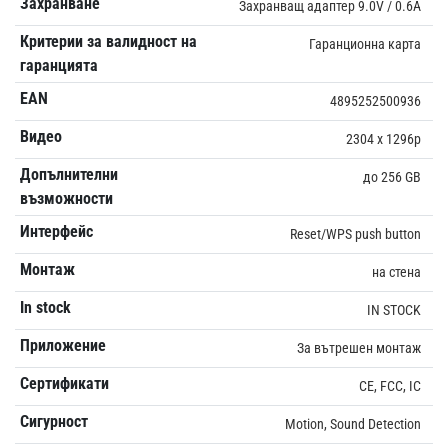
Захранване
Захранващ адаптер 9.0V / 0.6A
Критерии за валидност на
Гаранционна карта
гаранцията
EAN
4895252500936
Видео
2304 x 1296p
Допълнителни
до 256 GB
възможности
Интерфейс
Reset/WPS push button
Монтаж
на стена
In stock
IN STOCK
Приложение
За вътрешен монтаж
Сертификати
CE, FCC, IC
Сигурност
Motion, Sound Detection