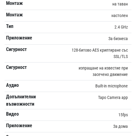
Монтаж
на таван
Монтаж
настолен
Тип
2.4 GHz
Приложение
За бизнеса
Сигурност
128-битово AES криптиране със
SSL/TLS
Сигурност
изпращане на известие при
засечено движение
Аудио
Built-in microphone
Допълнителни
Tapo Camera app
възможности
Видео
15fps
Приложение
За дома