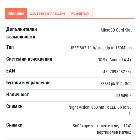
Описание
Доставка и плащане
Коментари
Допълнителни
MicroSD Card Slot
възможности
Тип
IEEE 802.11 b/g/n , Up to 150Mbps
Системни изисквания
iOS 9+, Android 4.4+
EAN
4897098682777
Бутони и управление
Reset push button
Наличност
Налични
Снимки
Night Vision: 850 nm IR LED up to 30
ft
Снимки
360° хоризонтален изгледl, 114°
вертикален изглед