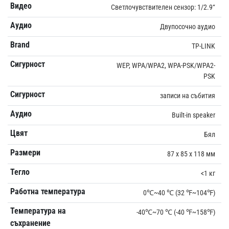
Видео
Светлочувствителен сензор: 1/2.9“
Аудио
Двупосочно аудио
Brand
TP-LINK
Сигурност
WEP, WPA/WPA2, WPA-PSK/WPA2-
PSK
Сигурност
записи на събития
Аудио
Built-in speaker
Цвят
Бял
Размери
87 x 85 x 118 мм
Тегло
<1 кг
Работна температура
0℃~40 ℃ (32 ℉~104℉)
Температура на
-40℃~70 ℃ (-40 ℉~158℉)
съхранение