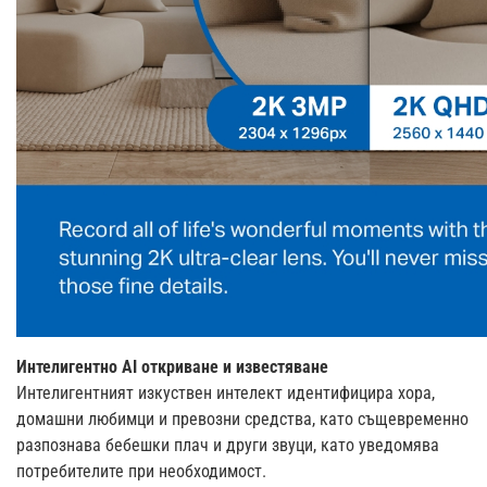
Интелигентно AI откриване и известяване
Интелигентният изкуствен интелект идентифицира хора,
домашни любимци и превозни средства, като същевременно
разпознава бебешки плач и други звуци, като уведомява
потребителите при необходимост.