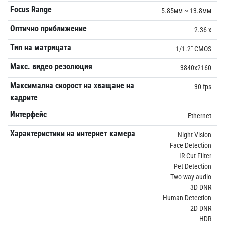
Focus Range
5.85мм ~ 13.8мм
Оптично приближение
2.36 x
Тип на матрицата
1/1.2" CMOS
Макс. видео резолюция
3840x2160
Максимална скорост на хващане на
30 fps
кадрите
Интерфейс
Ethernet
Характеристики на интернет камера
Night Vision
Face Detection
IR Cut Filter
Pet Detection
Two-way audio
3D DNR
Human Detection
2D DNR
HDR