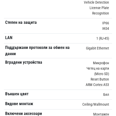
Vehicle Detection
License Plate
Recognition
Степен на защита
IP66
IK04
LAN
1 (RJ-45)
Поддържани протоколи за обмен на
Gigabit Ethernet
данни
Вградени устройства
Микрофон
Четец на карти
(Micro SD)
Reset Button
ARM Cortex A53
Външен цвят
Бял
Видове монтаж
Ceiling/Wallmount
Включени аксесоари
Монтажен