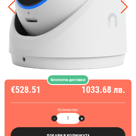
Безплатна доставка!
€528.51
1033.68 лв.
Количество:
-
+
ДОБАВИ В КОЛИЧКАТА