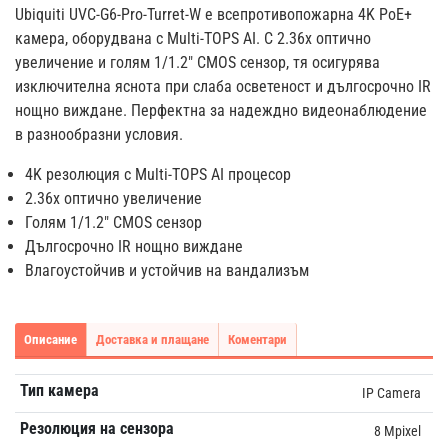
Ubiquiti UVC-G6-Pro-Turret-W е всепротивопожарна 4K PoE+
камера, оборудвана с Multi-TOPS AI. С 2.36x оптично
увеличение и голям 1/1.2" CMOS сензор, тя осигурява
изключителна яснота при слаба осветеност и дългосрочно IR
нощно виждане. Перфектна за надеждно видеонаблюдение
в разнообразни условия.
4K резолюция с Multi-TOPS AI процесор
2.36x оптично увеличение
Голям 1/1.2" CMOS сензор
Дългосрочно IR нощно виждане
Влагоустойчив и устойчив на вандализъм
Описание
Доставка и плащане
Коментари
Тип камера
IP Camera
Резолюция на сензора
8 Mpixel