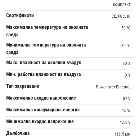
комплект
Сертификати
CE, FCC, IC
Максимална температура на околната
50 °C
среда
Минимална температура на околната
-30 °C
среда
Макс. влажност на околния въздух
90 %
Мин. работна влажност на въздуха
0 %
Тип захранване
Power over Ethernet
Максимално входно напрежение
57 V
Максимална консумирана енергия
15 W
Минимално входно напрежение
42.5 V
Дълбочина
116.5 мм