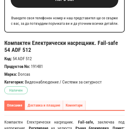
Въведете своя телефонен номер и наш представител ще се свърже
с вас, за да потвърдим поръчката ви и да уточним всички детайли.
Компактен Електрически насрещник. Fail-safe
54 ADF 512
Код:
54 ADF 512
Продуктов No:
191481
Марка:
Dorcas
Категория:
Видеонаблюдение
/
Системи за сигурност
Наличен
Описание
Доставка и плащане
Коментари
Компактен Електрически насрещник.
Fail-safe,
заключва под
напрежение.
Регулиране
на челюста.
Ръчна блокировка. Памет: