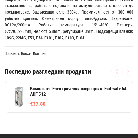
възможност за работа с подаване на импулс, остава отключен до
преминаване. Задържаща сила 330kg. Преминал тест от
300 000
работни цикъла.
Симетричен корпус:
ляво/дясно.
Захранване:
DC12V/200mA. Работна температура -15°~40°C. Размери:
67х20.5х28mm, Челюст 5,8mm, регулиране 3mm.
Подходящи планки:
10SG, 22MG, F53, F54, F101, F102, F103, F104.
Произход: Dorcas, Испания
Последно разгледани продукти
Компактен Електрически насрещник. Fail-safe 54
ADF 512
€37.80