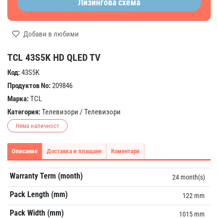
Лизингова схема
Добави в любими
TCL 43S5K HD QLED TV
Код:
43S5K
Продуктов No:
209846
Марка:
TCL
Категория:
Телевизори
/
Телевизори
Няма наличност
Описание
Доставка и плащане
Коментари
Warranty Term (month)
24 month(s)
Pack Length (mm)
122 mm
Pack Width (mm)
1015 mm