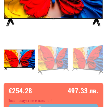
€254.28
497.33 лв.
Този продукт не е наличен!