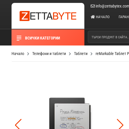
info@zettabytex.co
НАЧАЛО
ГАРА
ВСИЧКИ КАТЕГОРИИ
Начало
Телефони и таблети
Таблети
reMarkable Таблет 