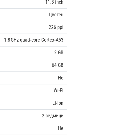
11.8 inch
Цветен
226 ppi
1.8 GHz quad‑core Cortex‑A53
2 GB
64 GB
Не
Wi-Fi
Li-Ion
2 седмици
Не