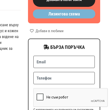
Лизингова схема
исане върху
лус и кожен
Добави в любими
а водене на
и
БЪРЗА ПОРЪЧКА
щник за
С изпращането на поръчката се съгласявате