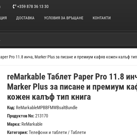
m
+359 878 36 13 30
НЦИЯ
ДОСТАВКА
УСЛОВИЯ ЗА ВРЪЩАНЕ
КОНТАКТИ
Paper Pro 11.8 инча, Marker Plus за писане и премиум кафяв кожен калъф тип
reMarkable Таблет Paper Pro 11.8 ин
Marker Plus за писане и премиум к
кожен калъф тип книга
Код:
ReMarkableMPBBFMWBsaltBundle
Продуктов No:
213170
Марка:
ReMarkable
Категория:
Телефони и таблети
/
Таблети