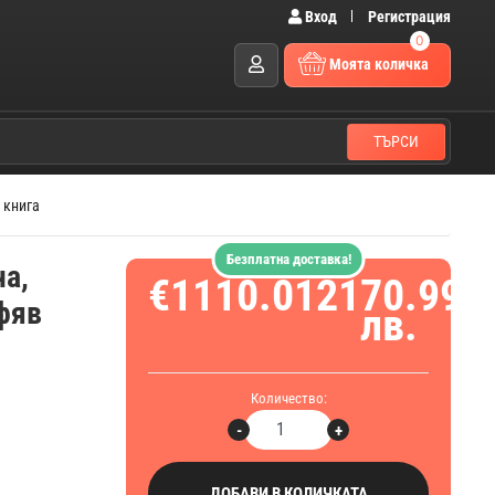
Вход
Регистрация
0
Моята количка
ТЪРСИ
 книга
Безплатна доставка!
ча,
€1110.01
2170.99
афяв
лв.
Количество:
-
+
ДОБАВИ В КОЛИЧКАТА