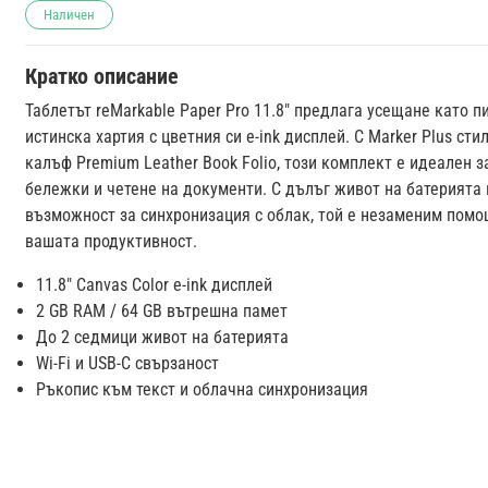
Наличен
Кратко описание
Таблетът reMarkable Paper Pro 11.8" предлага усещане като п
истинска хартия с цветния си e-ink дисплей. С Marker Plus сти
калъф Premium Leather Book Folio, този комплект е идеален з
бележки и четене на документи. С дълъг живот на батерията 
възможност за синхронизация с облак, той е незаменим помо
вашата продуктивност.
11.8" Canvas Color e-ink дисплей
2 GB RAM / 64 GB вътрешна памет
До 2 седмици живот на батерията
Wi-Fi и USB-C свързаност
Ръкопис към текст и облачна синхронизация