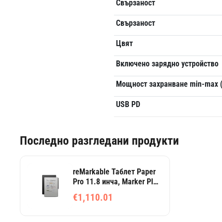
Свързаност
Свързаност
Цвят
Включено зарядно устройство
Мощност захранване min-max 
USB PD
Последно разгледани продукти
reMarkable Таблет Paper
Pro 11.8 инча, Marker Plus
за писане и премиум
€1,110.01
кафяв кожен калъф тип
книга