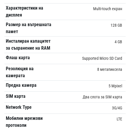
Характеристики на
Multi-touch екран
дисплея
Размер на вътрешната
128 GB
памет
Инсталиран капацитет
4 GB
за съхранение на RAM
Флаш карта
Supported Micro SD Card
Резолюция на
8 мегапиксела
камерата
Предна камера
5 Mpixel
SIM карта
Два слота за SIM карта
Network Type
3G/4G
Мобилни мрежови
LTE
протоколи