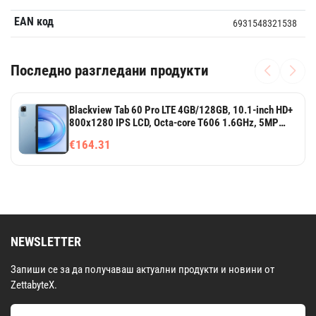
EAN код
6931548321538
Последно разгледани продукти
Blackview Tab 60 Pro LTE 4GB/128GB, 10.1-inch HD+
800x1280 IPS LCD, Octa-core T606 1.6GHz, 5MP
Front/8MP Back Camera, Battery 7000mAh, NO
€164.31
Charging USB Type-C, Android 14, SD card slot, Blue
NEWSLETTER
Запиши се за да получаваш актуални продукти и новини от
ZettabyteX.