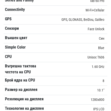
Series and Family
Tab 60 Pro
Connectivity
Wi-Fi+Cellular
GPS
GPS, GLONASS, BeiDou, Galileo
Сензори
Face Unlock
Външен цвят
Син
Simple Color
Blue
CPU
Unisoc T606
Вътрешна тактова
1.60 GHz
честота на CPU
Брой ядра на CPU
8
Размер на дисплея
10.1"
Резолюция на дисплея
1280x800
Технология на дисплея
IPS LCD