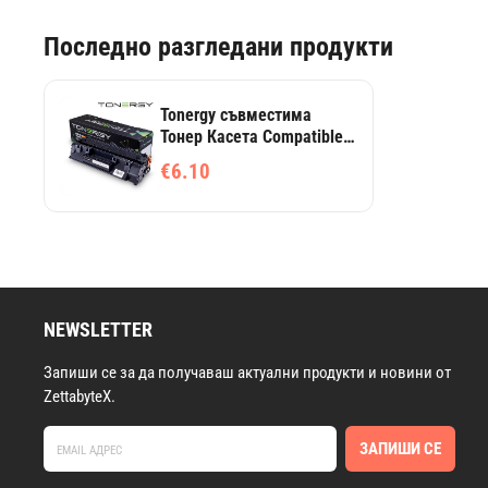
Последно разгледани продукти
Tonergy съвместима
Тонер Касета Compatible
Toner Cartridge HP
€6.10
49A/53A Q5949A/Q7553A
Black, 3k
NEWSLETTER
Запиши се за да получаваш актуални продукти и новини от
ZettabyteX.
ЗАПИШИ СЕ