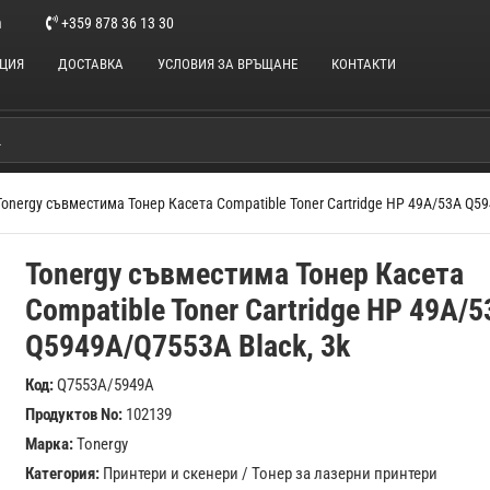
m
+359 878 36 13 30
НЦИЯ
ДОСТАВКА
УСЛОВИЯ ЗА ВРЪЩАНЕ
КОНТАКТИ
Tonergy съвместима Тонер Касета Compatible Toner Cartridge HP 49A/53A Q59
Tonergy съвместима Тонер Касета
Compatible Toner Cartridge HP 49A/
Q5949A/Q7553A Black, 3k
Код:
Q7553A/5949A
Продуктов No:
102139
Марка:
Tonergy
Категория:
Принтери и скенери
/
Тонер за лазерни принтери