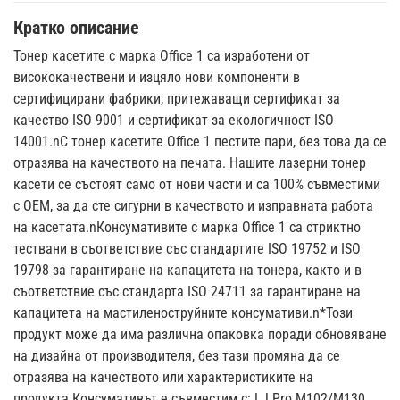
Кратко описание
Тонер касетите с марка Office 1 са изработени от
висококачествени и изцяло нови компоненти в
сертифицирани фабрики, притежаващи сертификат за
качество ISO 9001 и сертификат за екологичност ISO
14001.nС тонер касетите Office 1 пестите пари, без това да се
отразява на качеството на печата. Нашите лазерни тонер
касети се състоят само от нови части и са 100% съвместими
с OEM, за да сте сигурни в качеството и изправната работа
на касетата.nКонсумативите с марка Office 1 са стриктно
тествани в съответствие със стандартите ISO 19752 и ISO
19798 за гарантиране на капацитета на тонера, както и в
съответствие със стандарта ISO 24711 за гарантиране на
капацитета на мастиленоструйните консумативи.n*Този
продукт може да има различна опаковка поради обновяване
на дизайна от производителя, без тази промяна да се
отразява на качеството или характеристиките на
продукта.Консумативът е съвместим с: LJ Pro M102/M130.