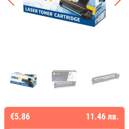
€5.86
11.46 лв.