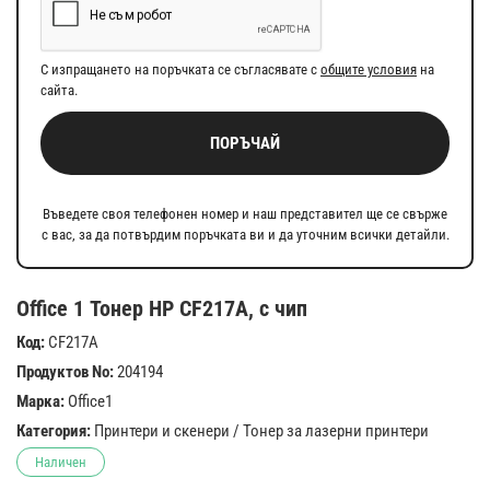
С изпращането на поръчката се съгласявате с
общите условия
на
сайта.
ПОРЪЧАЙ
Въведете своя телефонен номер и наш представител ще се свърже
с вас, за да потвърдим поръчката ви и да уточним всички детайли.
Office 1 Тонер HP CF217A, с чип
Код:
CF217A
Продуктов No:
204194
Марка:
Office1
Категория:
Принтери и скенери
/
Тонер за лазерни принтери
Наличен