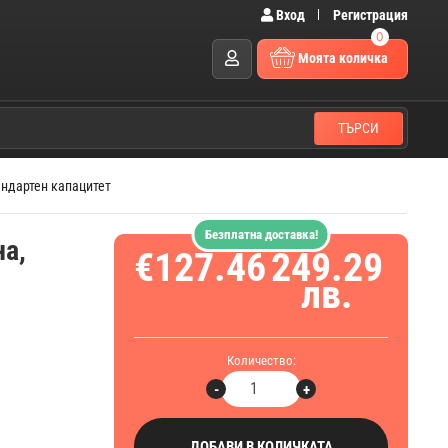
Вход
Регистрация
0
Моята количка
ТЪРСИ
тандартен капацитет
Безплатна доставка!
на,
€127.46
249.29
лв.
Количество:
-
+
ДОБАВИ В КОЛИЧКАТА