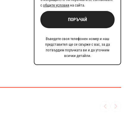
с
общите условия
на сайта.
ПОРЪЧАЙ
Въведете своя телефонен номер и наш
представител ще се свърже с вас, за да
потвърдим поръчката ви и да уточним
всички детайли.