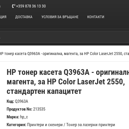
m
+359 878 36 13 30
НЦИЯ
ДОСТАВКА
УСЛОВИЯ ЗА ВРЪЩАНЕ
КОНТАКТИ
HP тонер касета Q3963A - оригинална, магента, за HP Color LaserJet 2550, с
HP тонер касета Q3963A - оригинал
магента, за HP Color LaserJet 2550,
стандартен капацитет
Код:
Q3963A
Продуктов No:
213535
Марка:
hp_c
Категория:
Принтери и скенери
/
Тонер за лазерни принтери