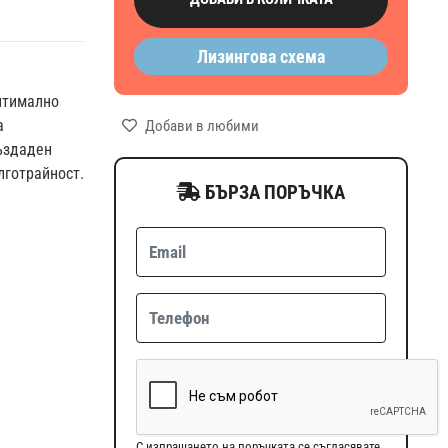
Лизингова схема
птимално
а
Добави в любими
Създаден
лготрайност.
БЪРЗА ПОРЪЧКА
С изпращането на поръчката се съгласявате