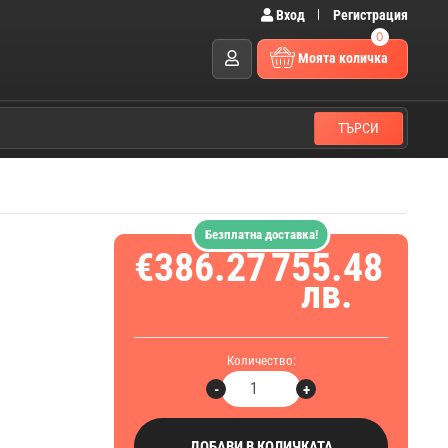
Вход
Регистрация
0
Моята количка
ТЪРСИ
Безплатна доставка!
€386.27
755.48
лв.
Количество:
-
+
ДОБАВИ В КОЛИЧКАТА