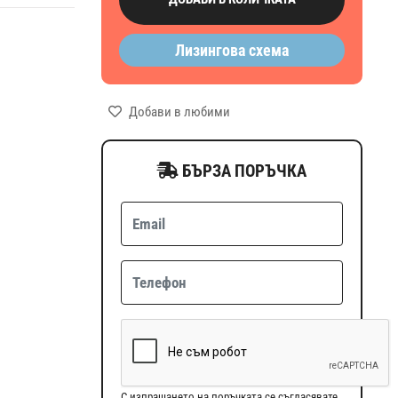
Лизингова схема
Добави в любими
БЪРЗА ПОРЪЧКА
С изпращането на поръчката се съгласявате