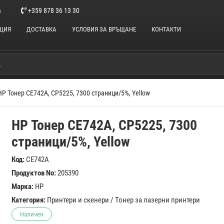
m
+359 878 36 13 30
НЦИЯ
ДОСТАВКА
УСЛОВИЯ ЗА ВРЪЩАНЕ
КОНТАКТИ
HP Тонер CE742A, CP5225, 7300 страници/5%, Yellow
HP Тонер CE742A, CP5225, 7300
страници/5%, Yellow
Код:
CE742A
Продуктов No:
205390
Марка:
HP
Категория:
Принтери и скенери
/
Тонер за лазерни принтери
Наличен