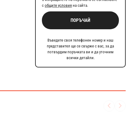
с
общите условия
на сайта.
ПОРЪЧАЙ
Въведете своя телефонен номер и наш
представител ще се свърже с вас, за да
потвърдим поръчката ви и да уточним
всички детайли.