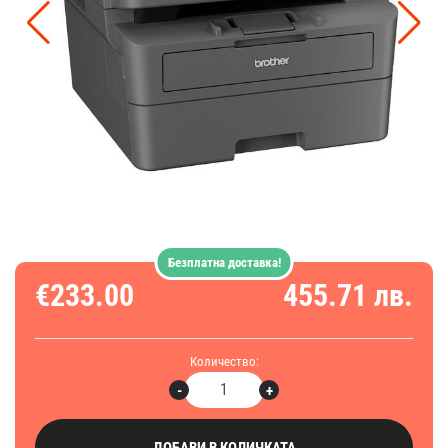
Безплатна доставка!
€233.00
455.71 лв.
Количество:
-
+
ДОБАВИ В КОЛИЧКАТА