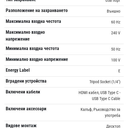
USB порт
Разположение на захранването
Външно
Максимална входна честота
60 Hz
Максимално входно
240 V
напрежение
Минимална входна честота
50 Hz
Минимално входно напрежение
100 V
Energy Label
E
Вградени устройства
Tripod Socket (1/4")
Включени кабели
HDMI кабел, USB Type C -
USB Type C Cable
Включени аксесоари
Калъф, Ръководство за
употреба
Видове монтаж
Десктоп