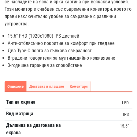
се насладите на ясна и ярка картина при всякакви условия.
Този монитор е снабден със съвременни конектори, което го
прави изключително удобен за свързване с различни
устройства.
15.6" FHD (1920x1080) IPS дисплей
Анти-отблясъчно покритие за комфорт при гледане
Два Type-C порта за гъвкава свързаност
Вградени говорители за мултимедийно изживяване
3-годишна гаранция за спокойствие
Описание
Доставка и плащане
Коментари
Тип на екрана
LED
Вид матрица
IPS
Дължина на диагонала на
15.6"
екрана