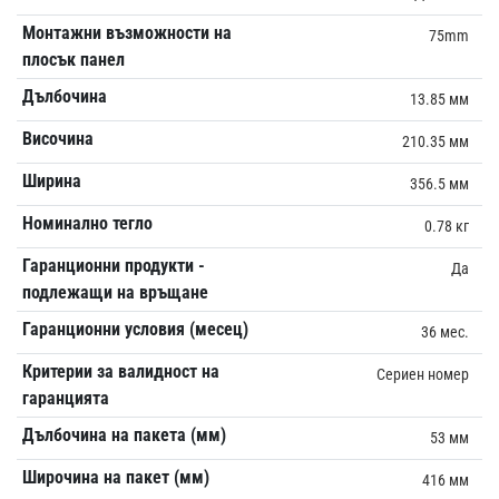
Монтажни възможности на
75mm
плосък панел
Дълбочина
13.85 мм
Височина
210.35 мм
Ширина
356.5 мм
Номинално тегло
0.78 кг
Гаранционни продукти -
Да
подлежащи на връщане
Гаранционни условия (месец)
36 мес.
Критерии за валидност на
Сериен номер
гаранцията
Дълбочина на пакета (мм)
53 мм
Широчина на пакет (мм)
416 мм