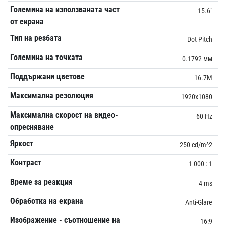
Големина на използваната част
15.6"
от екрана
Тип на резбата
Dot Pitch
Големина на точката
0.1792 мм
Поддържани цветове
16.7M
Максимална резолюция
1920x1080
Максимална скорост на видео-
60 Hz
опресняване
Яркост
250 cd/m^2
Контраст
1 000 : 1
Време за реакция
4 ms
Обработка на екрана
Anti-Glare
Изображение - съотношение на
16:9