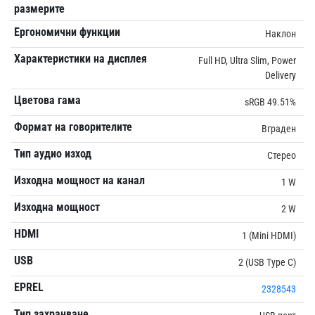
размерите
Ергономични функции
Наклон
Характеристики на дисплея
Full HD, Ultra Slim, Power
Delivery
Цветова гама
sRGB 49.51%
Формат на говорителите
Вграден
Тип аудио изход
Стерео
Изходна мощност на канал
1 W
Изходна мощност
2 W
HDMI
1 (Mini HDMI)
USB
2 (USB Type C)
EPREL
2328543
Тип захранване