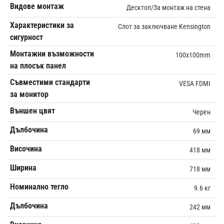
Видове монтаж
Десктоп/За монтаж на стена
Характеристики за
Слот за заключване Kensington
сигурност
Монтажни възможности
100x100mm
на плосък панел
Съвместими стандарти
VESA FDMI
за монитор
Външен цвят
Черен
Дълбочина
69 мм
Височина
418 мм
Ширина
718 мм
Номинално тегло
9.6 кг
Дълбочина
242 мм