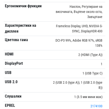
Ергономични функции
Наклон, Регулиране на
височината, Въртене около оста,
Завъртане
Характеристики на
Frameless Display, UHD, NVIDIA G-
дисплея
SYNC, DisplayHDR 400
Цветова гама
DCI-P3 99%, Adobe RGB 97%, sRGB
138%
HDMI
2 (HDMI (Type A))
DisplayPort
1
USB
1 (USB Type C)
USB 2.0
2 (USB 2.0 (type A)); 1 (USB 2.0 (type
B))
Слушалки
1 (3.5 мм мини жак)
EPREL
2174100