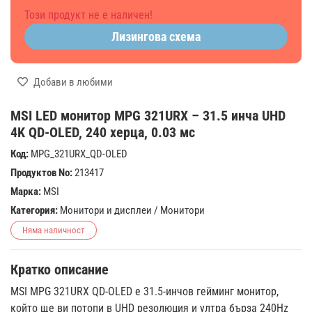
Този продукт не е наличен!
Лизингова схема
Добави в любими
MSI LED монитор MPG 321URX – 31.5 инча UHD
4K QD-OLED, 240 херца, 0.03 мс
Код:
MPG_321URX_QD-OLED
Продуктов No:
213417
Марка:
MSI
Категория:
Монитори и дисплеи
/
Монитори
Няма наличност
Кратко описание
MSI MPG 321URX QD-OLED е 31.5-инчов гейминг монитор,
който ще ви потопи в UHD резолюция и ултра бърза 240Hz