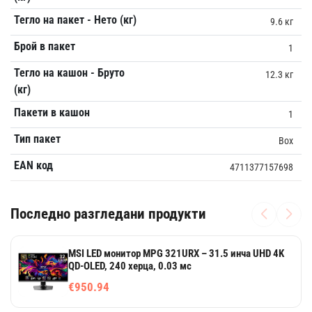
Тегло на пакет - Нето (кг)
9.6 кг
Брой в пакет
1
Тегло на кашон - Бруто
12.3 кг
(кг)
Пакети в кашон
1
Тип пакет
Box
EAN код
4711377157698
Последно разгледани продукти
MSI LED монитор MPG 321URX – 31.5 инча UHD 4K
QD-OLED, 240 херца, 0.03 мс
€950.94