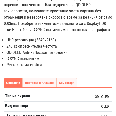
опреснителна честота. Благодарение на QD-OLED
технологията, получавате кристално чиста картина без
отражения и невероятна скорост с време за реакция от само
0.03ms. Подобрете гейминг изживяването си с DisplayHDR
True Black 400 и G-SYNC съвместимост за по-плавна графика.
UHD резолюция (3840x2160)
240Hz опреснителна честота
QD-OLED Anti-Reflection технология
G-SYNC съвместим
Регулируема стойка
Описание
Доставка и плащане
Коментари
Тип на екрана
QD - OLED
Вид матрица
OLED
Дължина на диагонала