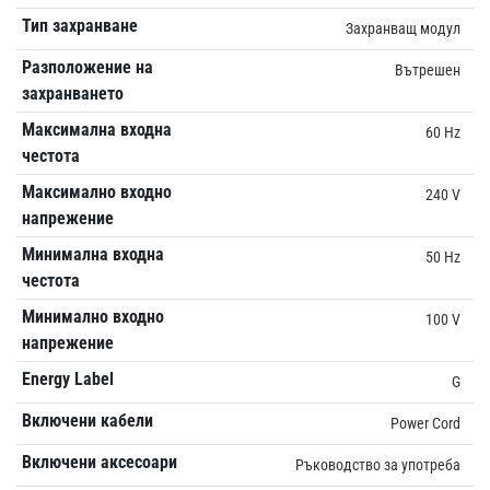
Тип захранване
Захранващ модул
Разположение на
Вътрешен
захранването
Максимална входна
60 Hz
честота
Максимално входно
240 V
напрежение
Минимална входна
50 Hz
честота
Минимално входно
100 V
напрежение
Energy Label
G
Включени кабели
Power Cord
Включени аксесоари
Ръководство за употреба