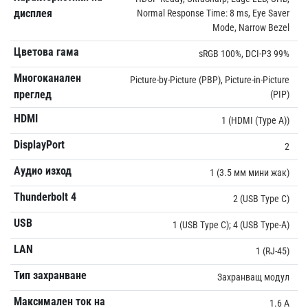
дисплея
Normal Response Time: 8 ms, Eye Saver
Mode, Narrow Bezel
Цветова гама
sRGB 100%, DCI-P3 99%
Многоканален
Picture-by-Picture (PBP), Picture-in-Picture
преглед
(PIP)
HDMI
1 (HDMI (Type A))
DisplayPort
2
Аудио изход
1 (3.5 мм мини жак)
Thunderbolt 4
2 (USB Type C)
USB
1 (USB Type C); 4 (USB Type-A)
LAN
1 (RJ-45)
Тип захранване
Захранващ модул
Максимален ток на
1.6 A