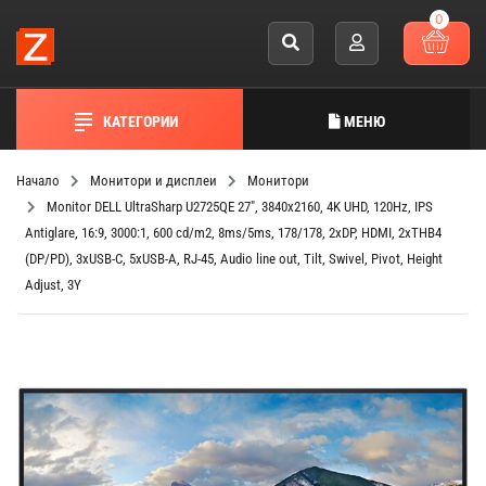
0
КАТЕГОРИИ
МЕНЮ
Начало
Монитори и дисплеи
Монитори
Monitor DELL UltraSharp U2725QE 27", 3840x2160, 4K UHD, 120Hz, IPS
Antiglare, 16:9, 3000:1, 600 cd/m2, 8ms/5ms, 178/178, 2xDP, HDMI, 2xTHB4
(DP/PD), 3xUSB-C, 5xUSB-A, RJ-45, Audio line out, Tilt, Swivel, Pivot, Height
Adjust, 3Y