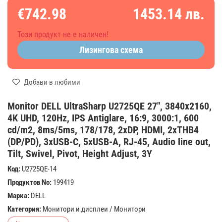
€742.98
1453.14 лв.
Този продукт не е наличен!
Лизингова схема
Добави в любими
Monitor DELL UltraSharp U2725QE 27", 3840x2160,
4K UHD, 120Hz, IPS Antiglare, 16:9, 3000:1, 600
cd/m2, 8ms/5ms, 178/178, 2xDP, HDMI, 2xTHB4
(DP/PD), 3xUSB-C, 5xUSB-A, RJ-45, Audio line out,
Tilt, Swivel, Pivot, Height Adjust, 3Y
Код:
U2725QE-14
Продуктов No:
199419
Марка:
DELL
Категория:
Монитори и дисплеи
/
Монитори