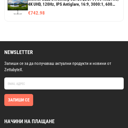
4K UHD, 120Hz, IPS Antiglare, 16:9, 3000:1, 600
cd/m2, 8ms/5ms, 178/178, 2xDP, HDMI, 2xTHB4
€742.98
(DP/PD), 3xUSB-C, 5xUSB-A, RJ-45, Audio line out,
Tilt, Swivel, Pivot, Height Adjust, 3Y
NEWSLETTER
Запиши се за да получаваш актуални продукти и новини от
ZettabyteX.
ЗАПИШИ СЕ
НАЧИНИ НА ПЛАЩАНЕ