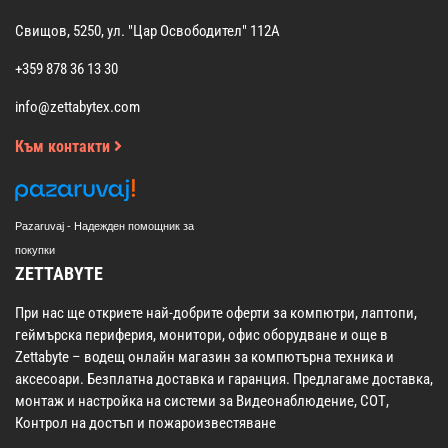
Свищов, 5250, ул. "Цар Освободител" 112А
+359 878 36 13 30
info@zettabytex.com
Към контакти
Pazaruvaj - Надежден помощник за
покупки
ZETTABYTE
При нас ще откриете най-добрите оферти за компютри, лаптопи,
геймърска периферия, монитори, офис оборудване и още в
Zettabyte – водещ онлайн магазин за компютърна техника и
аксесоари. Безплатна доставка и гаранция. Предлагаме доставка,
монтаж и настройка на системи за Видеонаблюдение, СОТ,
Контрол на достъп и пожароизвестяване