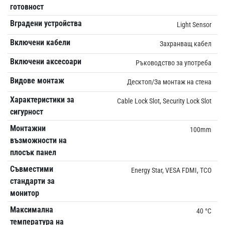
готовност
Вградени устройства
Light Sensor
Включени кабели
Захранващ кабел
Включени аксесоари
Ръководство за употреба
Видове монтаж
Десктоп/За монтаж на стена
Характеристики за
Cable Lock Slot, Security Lock Slot
сигурност
Монтажни
100mm
възможности на
плосък панел
Съвместими
Energy Star, VESA FDMI, TCO
стандарти за
монитор
Максимална
40 °C
температура на