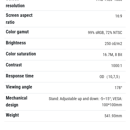
resolution
Screen aspect
16:9
ratio
Color gamut
99% sRGB, 72% NTSC
Brightness
250 cd/m2
Color saturation
16.7M, 8 Bit
Contrast
1000:1
Response time
OD（10,7,5）
Viewing angle
178°
Mechanical
Stand: Adjustable up and down: -5~15°; VESA:
design
100*100mm
Weight
541.93mm