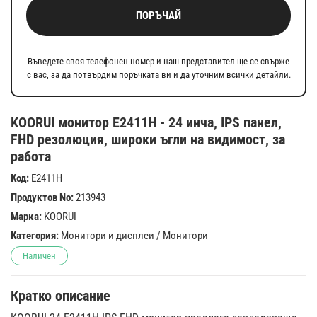
ПОРЪЧАЙ
Въведете своя телефонен номер и наш представител ще се свърже
с вас, за да потвърдим поръчката ви и да уточним всички детайли.
KOORUI монитор E2411H - 24 инча, IPS панел,
FHD резолюция, широки ъгли на видимост, за
работа
Код:
E2411H
Продуктов No:
213943
Марка:
KOORUI
Категория:
Монитори и дисплеи
/
Монитори
Наличен
Кратко описание