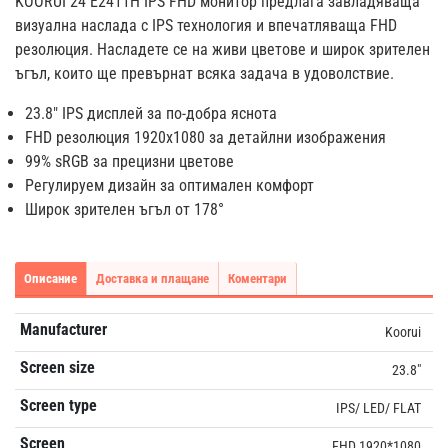
KOORUI 24 E2411H IPS FHD монитор предлага завладяваща
визуална наслада с IPS технология и впечатляваща FHD
резолюция. Насладете се на живи цветове и широк зрителен
ъгъл, които ще превърнат всяка задача в удоволствие.
23.8" IPS дисплей за по-добра яснота
FHD резолюция 1920x1080 за детайлни изображения
99% sRGB за прецизни цветове
Регулируем дизайн за оптимален комфорт
Широк зрителен ъгъл от 178°
Описание
Доставка и плащане
Коментари
Manufacturer
Koorui
Screen size
23.8"
Screen type
IPS/ LED/ FLAT
Screen
FHD 1920*1080