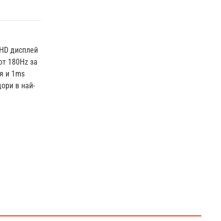
QHD дисплей
от 180Hz за
я и 1ms
ори в най-