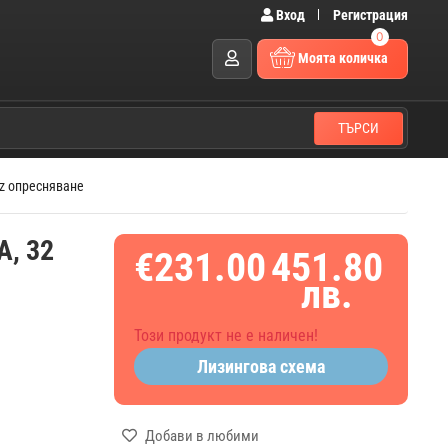
Вход
Регистрация
0
Моята количка
ТЪРСИ
Hz опресняване
A, 32
€231.00
451.80
лв.
Този продукт не е наличен!
Лизингова схема
Добави в любими