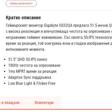
Няма наличност
Кратко описание
Геймърският монитор Gigabyte GS32QA предлага 31.5-инчов 
с висока резолюция и впечатляваща честота на опресняване 
несравнимо гейминг изживяване. Със своята SS-IPS технологи
време за реакция, той осигурява ясни и гладки изображения д
интензивните моменти.
31.5" QHD SS-IPS панел
180Hz честота на опресняване
1ms MPRT време за реакция
Adaptive Sync поддръжка
Low Blue Light & Flicker-Free
 и плащане
Коментари