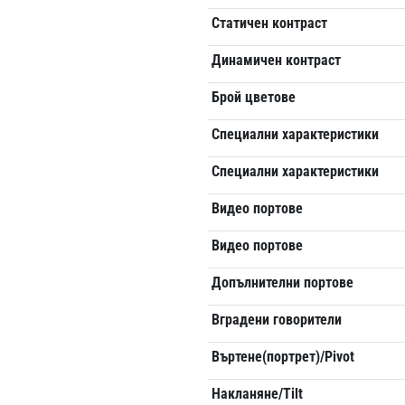
Статичен контраст
Динамичен контраст
Брой цветове
Специални характеристики
Специални характеристики
Видео портове
Видео портове
Допълнителни портове
Вградени говорители
Въртене(портрет)/Pivot
Накланяне/Tilt