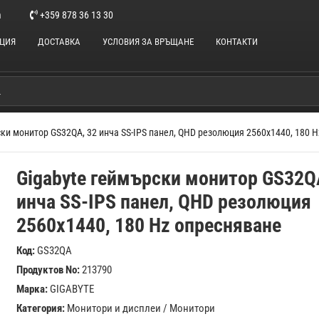
m
+359 878 36 13 30
НЦИЯ
ДОСТАВКА
УСЛОВИЯ ЗА ВРЪЩАНЕ
КОНТАКТИ
ски монитор GS32QA, 32 инча SS-IPS панел, QHD резолюция 2560x1440, 180 
Gigabyte геймърски монитор GS32Q
инча SS-IPS панел, QHD резолюция
2560x1440, 180 Hz опресняване
Код:
GS32QA
Продуктов No:
213790
Марка:
GIGABYTE
Категория:
Монитори и дисплеи
/
Монитори