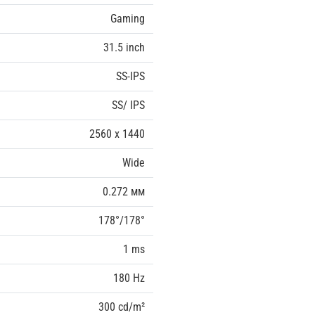
Gaming
31.5 inch
SS-IPS
SS/ IPS
2560 x 1440
Wide
0.272 мм
178°/178°
1 ms
180 Hz
300 cd/m²