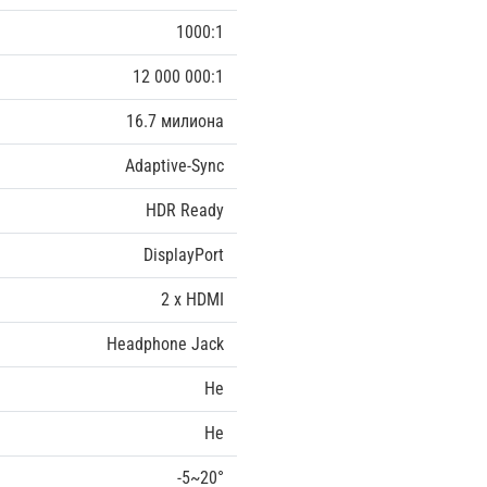
1000:1
12 000 000:1
16.7 милиона
Adaptive-Sync
HDR Ready
DisplayPort
2 x HDMI
Headphone Jack
Не
Не
-5~20‎°‎