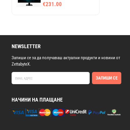
SS-IPS панел, QHD
€231.00
резолюция 2560x1440,
180 Hz опресняване
NEWSLETTER
Запиши се за да получаваш актуални продукти и новини от
ZettabyteX.
ЗАПИШИ СЕ
НАЧИНИ НА ПЛАЩАНЕ