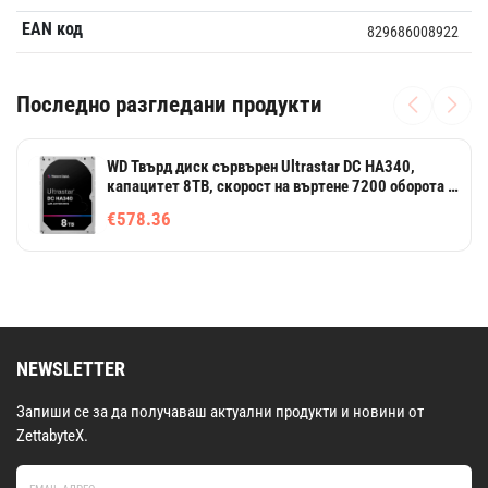
EAN код
829686008922
Последно разгледани продукти
WD Твърд диск сървърен Ultrastar DC HA340,
капацитет 8TB, скорост на въртене 7200 оборота в
минута
€578.36
NEWSLETTER
Запиши се за да получаваш актуални продукти и новини от
ZettabyteX.