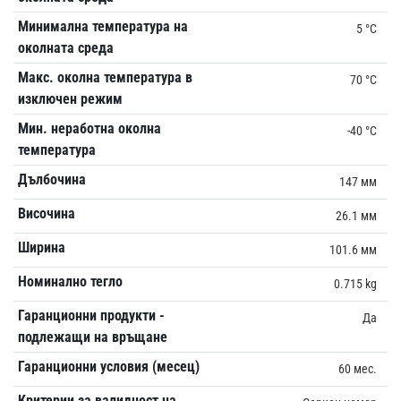
Минимална температура на
5 °C
околната среда
Макс. околна температура в
70 °C
изключен режим
Мин. неработна околна
-40 °C
температура
Дълбочина
147 мм
Височина
26.1 мм
Ширина
101.6 мм
Номинално тегло
0.715 kg
Гаранционни продукти -
Да
подлежащи на връщане
Гаранционни условия (месец)
60 мес.
Критерии за валидност на