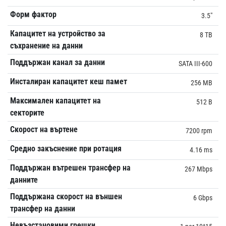
Форм фактор
3.5"
Капацитет на устройство за
8 TB
съхранение на данни
Поддържан канал за данни
SATA III-600
Инсталиран капацитет кеш памет
256 MB
Максимален капацитет на
512 B
секторите
Скорост на въртене
7200 rpm
Средно закъснение при ротация
4.16 ms
Поддържан вътрешен трансфер на
267 Mbps
данните
Поддържана скорост на външен
6 Gbps
трансфер на данни
Невъзстановими грешки