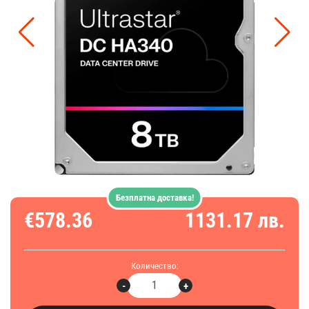
Безплатна доставка!
€578.36
1131.17 лв.
Количество:
-
+