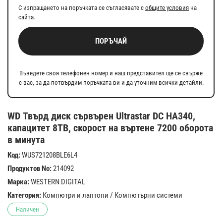
С изпращането на поръчката се съгласявате с
общите условия
на
сайта.
ПОРЪЧАЙ
Въведете своя телефонен номер и наш представител ще се свърже
с вас, за да потвърдим поръчката ви и да уточним всички детайли.
WD Твърд диск сървърен Ultrastar DC HA340,
капацитет 8TB, скорост на въртене 7200 оборота
в минута
Код:
WUS721208BLE6L4
Продуктов No:
214092
Марка:
WESTERN DIGITAL
Категория:
Компютри и лаптопи
/
Компютърни системи
Наличен