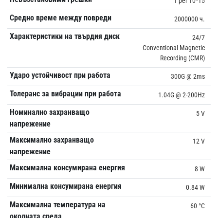
1 per 10^15
Средно време между повреди
2000000 ч.
Характеристики на твърдия диск
24/7
Conventional Magnetic
Recording (CMR)
Ударо устойчивост при работа
300G @ 2ms
Толеранс за вибрации при работа
1.04G @ 2-200Hz
Номинално захранващо
5 V
напрежение
Максимално захранващо
12 V
напрежение
Максимална консумирана енергия
8 W
Минимална консумирана енергия
0.84 W
Максимална температура на
60 °C
околната среда